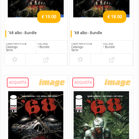
€ 19.00
€ 18.00
'68 albo - Bundle
'68 albo - Bundle
Serie completa
Serie completa
CARATTERISTICHE
COLLANA
CARATTERISTICHE
COLLANA
Catalogo
• Bundle
Catalogo
• Bundle
Serie
Serie
ACQUISTA
ACQUISTA