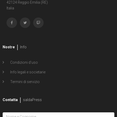
Shipwreck
42124 Reggio Emilia (RE)
Italia
1
Unholy Grail
6
ENERGON UNIVERSE
G.I. Joe
5
A Real American Hero
Nostre
Info
7
Edizione in albo
Condizioni d'uso
4
Edizione in volume
Info legali e societarie
12
Road to G.I. JOE
Termini di servizio
Transformers
29
Contatta
Edizione in albo
saldaPress
15
Edizione in volume