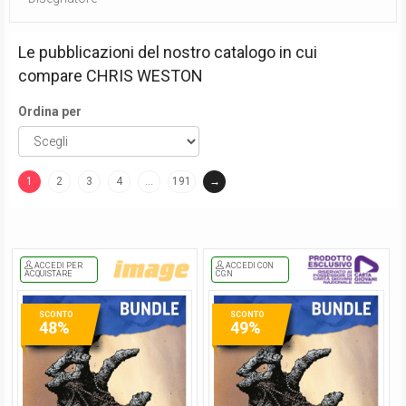
Le pubblicazioni del nostro catalogo in cui
compare
CHRIS WESTON
Ordina per
1
2
3
4
…
191
→
(current)
ACCEDI PER
ACCEDI CON
ACQUISTARE
CGN
SCONTO
SCONTO
48%
49%