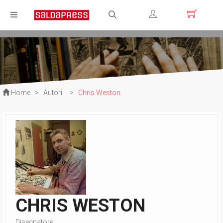
Registrati
Login
Home
>
Autori
>
Chris Weston
CHRIS WESTON
Disegnatore