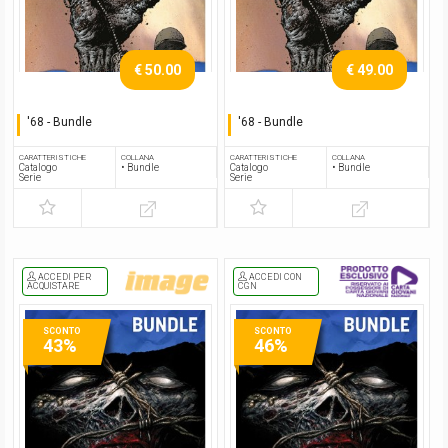
€ 50.00
€ 49.00
'68 - Bundle
'68 - Bundle
Serie completa
Serie completa
CARATTERISTICHE
COLLANA
CARATTERISTICHE
COLLANA
Catalogo
• Bundle
Catalogo
• Bundle
Serie
Serie
ACCEDI PER
ACCEDI CON
ACQUISTARE
CGN
SCONTO
SCONTO
43%
46%