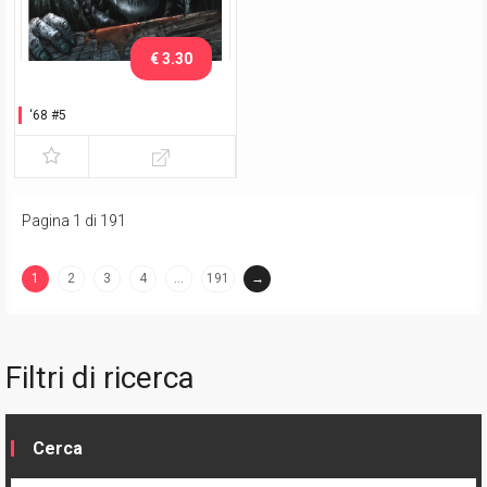
€ 3.30
‘68 #5
Pagina 1 di 191
1
2
3
4
…
191
→
(current)
Filtri di ricerca
Cerca