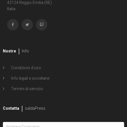
Shipwreck
42124 Reggio Emilia (RE)
Italia
1
Unholy Grail
6
ENERGON UNIVERSE
G.I. Joe
5
A Real American Hero
Nostre
Info
7
Edizione in albo
Condizioni d'uso
4
Edizione in volume
Info legali e societarie
12
Road to G.I. JOE
Termini di servizio
Transformers
29
Contatta
Edizione in albo
saldaPress
15
Edizione in volume