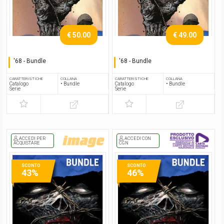
€ 50.00
€ 49.00
'68 - Bundle
'68 - Bundle
Serie completa
Serie completa
CARATTERISTICHE
COLLANA
CARATTERISTICHE
COLLANA
Catalogo
• Bundle
Catalogo
• Bundle
Serie
Serie
ACCEDI PER
ACCEDI CON
ACQUISTARE
CGN
SCONTO
SCONTO
43%
46%