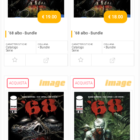
€ 19.00
€ 18.00
'68 albo - Bundle
'68 albo - Bundle
Serie completa
Serie completa
CARATTERISTICHE
COLLANA
CARATTERISTICHE
COLLANA
Catalogo
• Bundle
Catalogo
• Bundle
Serie
Serie
ACQUISTA
ACQUISTA