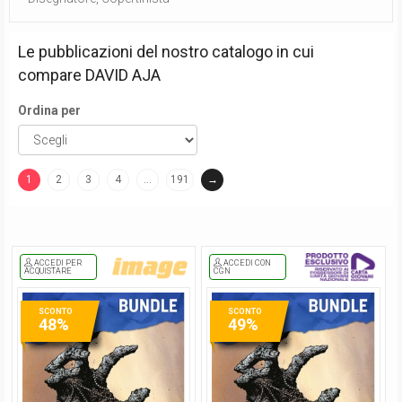
Le pubblicazioni del nostro catalogo in cui
compare
DAVID AJA
Ordina per
1
2
3
4
…
191
→
(current)
ACCEDI PER
ACCEDI CON
ACQUISTARE
CGN
SCONTO
SCONTO
48%
49%