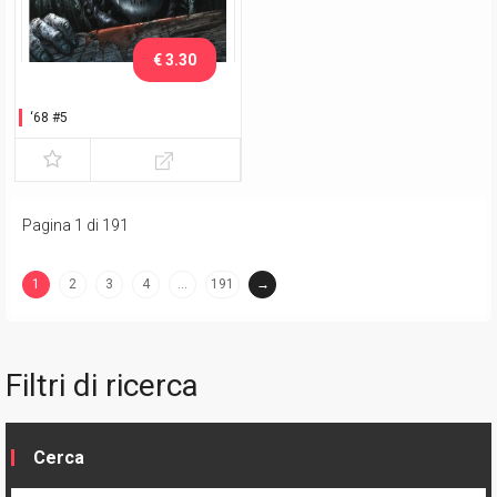
€ 3.30
‘68 #5
Pagina 1 di 191
1
2
3
4
…
191
→
(current)
Filtri di ricerca
Cerca