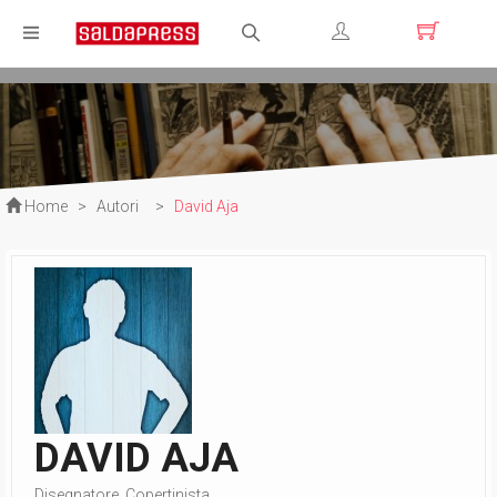
Registrati
Login
Home
>
Autori
>
David Aja
DAVID AJA
Disegnatore, Copertinista