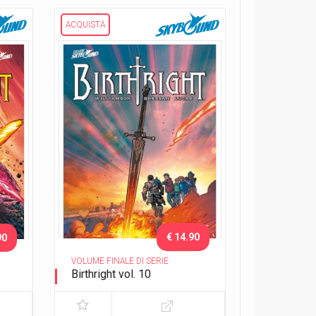
ACQUISTA
€ 14.90
90
VOLUME FINALE DI SERIE
Birthright vol. 10
Epilogo