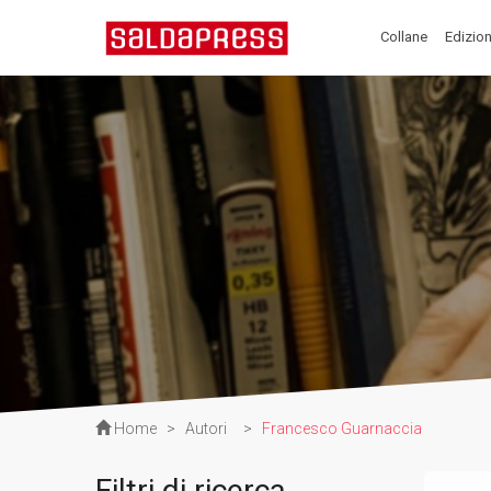
Collane
Edizion
Home
>
Autori
>
Francesco Guarnaccia
Filtri di ricerca