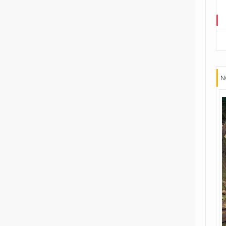
2
Fumetti Timidi
1
Il suicidio spiegato a mio figlio
1
L'almanacco dei fumetti della
Gleba
N
1
Le ragazzine stanno
perdendo...
9
Le storie di guerra di Garth
Ennis
1
Player versus Player
1
Re in incognito
1
The Last Temptation
1
The Meatball Family