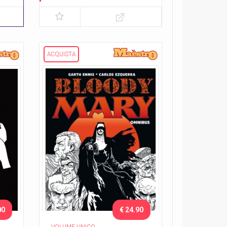
I bambini
ACQUISTA
00
€ 24.90