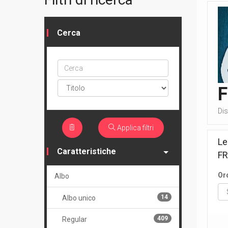
Cerca
Cerca
ptype
Dis
Applica filtri
Le
Caratteristiche
F
Or
Albo
14
Albo unico
409
Regular