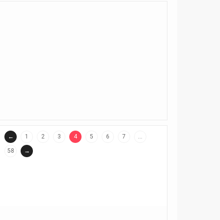
←
1
2
3
4
5
6
7
…
(current)
58
→