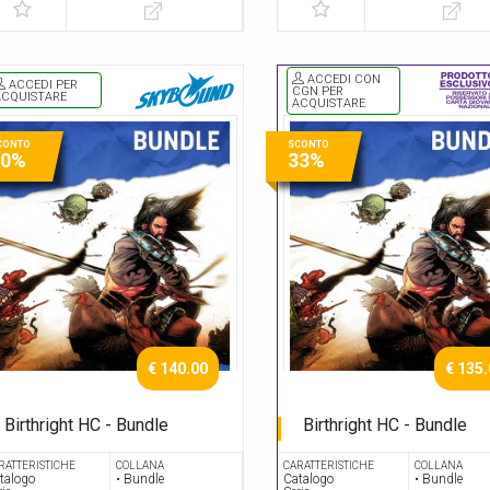
ACCEDI CON
ACCEDI PER
CGN PER
ACQUISTARE
ACQUISTARE
CONTO
SCONTO
30%
33%
€ 140.00
€ 135
Birthright HC - Bundle
Birthright HC - Bundle
Serie Completa
Serie Completa
RATTERISTICHE
COLLANA
CARATTERISTICHE
COLLANA
talogo
• Bundle
Catalogo
• Bundle