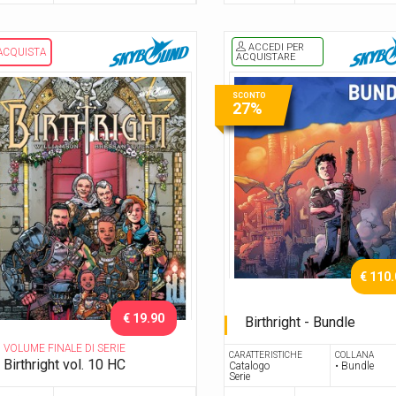
ACCEDI PER
ACQUISTA
ACQUISTARE
SCONTO
27%
€ 110
€ 19.90
Birthright - Bundle
Serie Completa
VOLUME FINALE DI SERIE
CARATTERISTICHE
COLLANA
Birthright vol. 10 HC
Catalogo
• Bundle
Serie
Epilogo