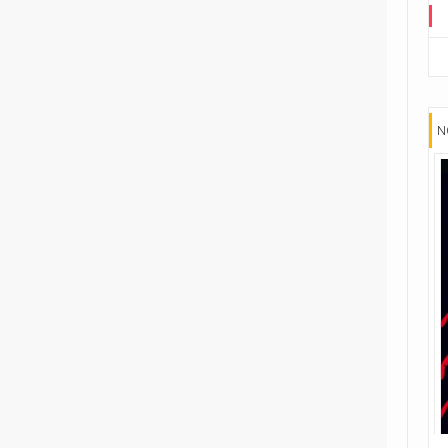
Road to G.I. JOE
Transformers
29
Edizione in albo
15
Edizione in volume
N
3
The Transformers (1984)
Void Rivals
3
Edizione in albo
8
Edizione in volume
FUORI COLLANA
1
An unkindness of ravens
4
Dirk Gently