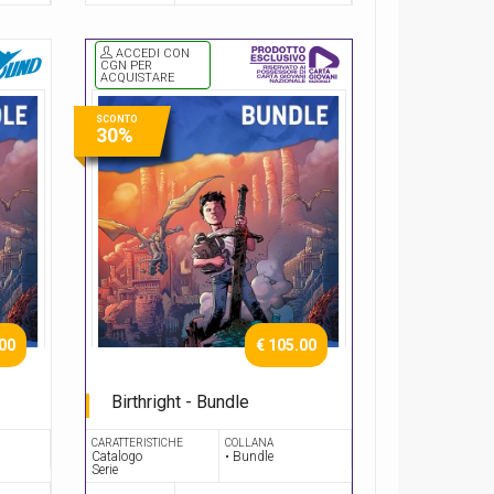
ACCEDI CON
CGN PER
ACQUISTARE
SCONTO
30%
.00
€ 105.00
Birthright - Bundle
Serie Completa
CARATTERISTICHE
COLLANA
Catalogo
• Bundle
Serie