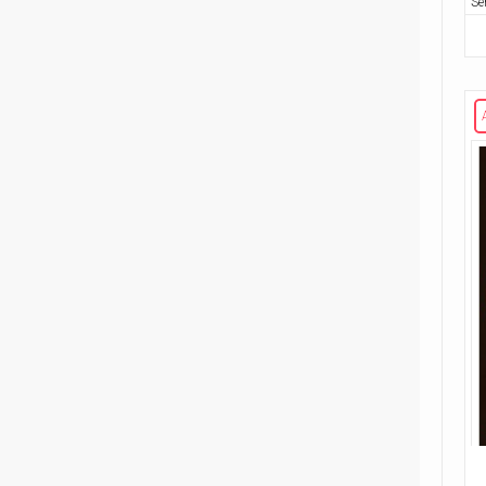
Se
221
Volume unico
2
Rosso Profondo
4
Volume illustrato
3
Rough Riders
1
Second Sight
1
Shipwreck
1
Unholy Grail
6
ENERGON UNIVERSE
G.I. Joe
5
A Real American Hero
7
Edizione in albo
4
Edizione in volume
12