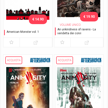
€ 19.90
€ 14.90
VOLUME UNICO
An unkindness of ravens - La
American Monster vol. 1
vendetta dei corvi
Dolce casa
ACQUISTA
ACQUISTA