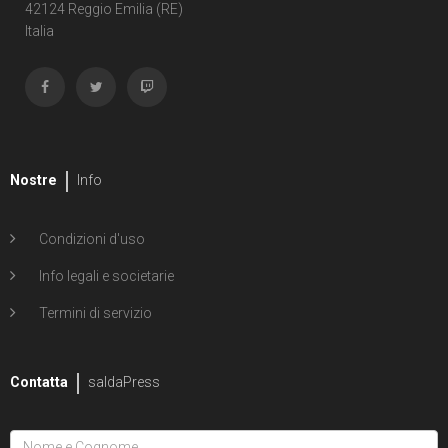
Shipwreck
42124 Reggio Emilia (RE)
Italia
1
Unholy Grail
6
ENERGON UNIVERSE
G.I. Joe
5
A Real American Hero
Nostre
Info
7
Edizione in albo
Condizioni d'uso
4
Edizione in volume
Info legali e societarie
12
Road to G.I. JOE
Termini di servizio
Transformers
29
Contatta
Edizione in albo
saldaPress
15
Edizione in volume