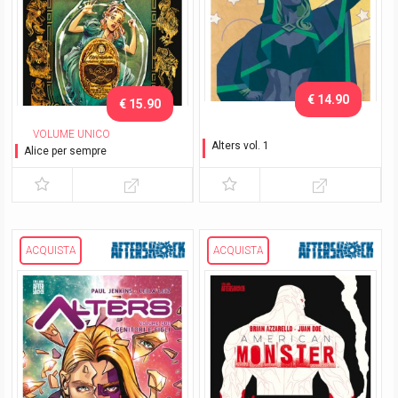
€ 14.90
€ 15.90
VOLUME UNICO
Alters vol. 1
Alice per sempre
La storia di Chalice
ACQUISTA
ACQUISTA