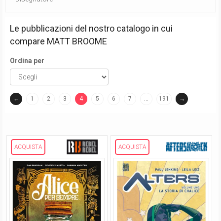
Le pubblicazioni del nostro catalogo in cui
compare
MATT BROOME
Ordina per
←
1
2
3
4
5
6
7
…
191
→
(current)
ACQUISTA
ACQUISTA