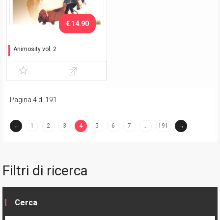
€ 14.90
Animosity vol. 2
Il drago
Pagina 4 di 191
←
1
2
3
4
5
6
7
…
191
→
(current)
Filtri di ricerca
Cerca