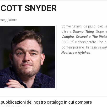
SCOTT SNYDER
eneggiatore
Scrive fumetti da più di dieci
oltre a
Swamp Thing
, Superm
Vampire
,
Severed
e
The Wak
DSTLRY e considerato uno dei
contemporanei. In Italia,
salda
Nocterra
e
Wytches
.
 pubblicazioni del nostro catalogo in cui compare