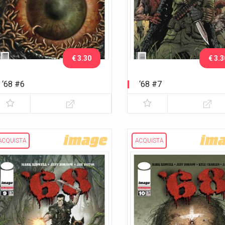
€ 3.30
€ 3.3
‘68 #6
‘68 #7
ACQUISTA
ACQUISTA