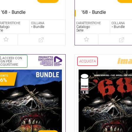
'68 - Bundle
'68 - Bundle
Serie completa
Serie completa
RATTERISTICHE
COLLANA
CARATTERISTICHE
COLLANA
talogo
• Bundle
Catalogo
• Bundle
rie
Serie
ACCEDI CON
ACQUISTA
CGN PER
ACQUISTARE
CONTO
46%