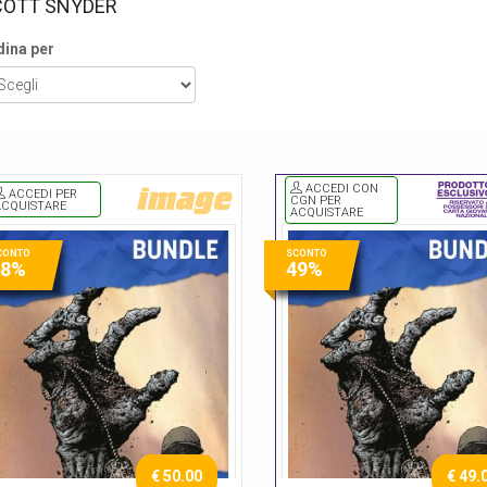
COTT SNYDER
dina per
ACCEDI CON
ACCEDI PER
CGN PER
ACQUISTARE
ACQUISTARE
CONTO
SCONTO
48%
49%
€ 50.00
€ 49.