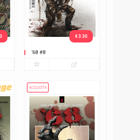
0
€ 3.30
‘68 #8
ACQUISTA