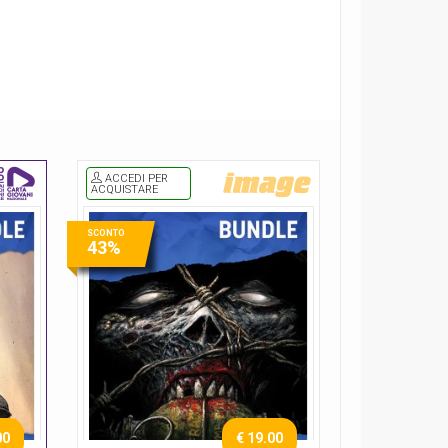
(current)
ACCEDI PER
ACQUISTARE
SCONTO
43%
00
€ 19.00