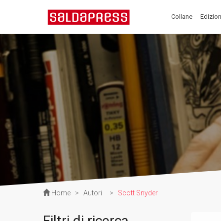
Collane
Edizion
Home
>
Autori
>
Scott Snyder
Filtri di ricerca