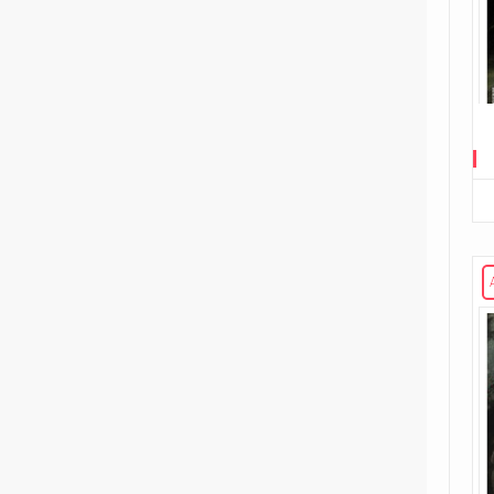
221
Volume unico
2
Rosso Profondo
4
Volume illustrato
3
Rough Riders
1
Second Sight
1
Shipwreck
1
Unholy Grail
6
ENERGON UNIVERSE
G.I. Joe
5
A Real American Hero
7
Edizione in albo
4
Edizione in volume
12