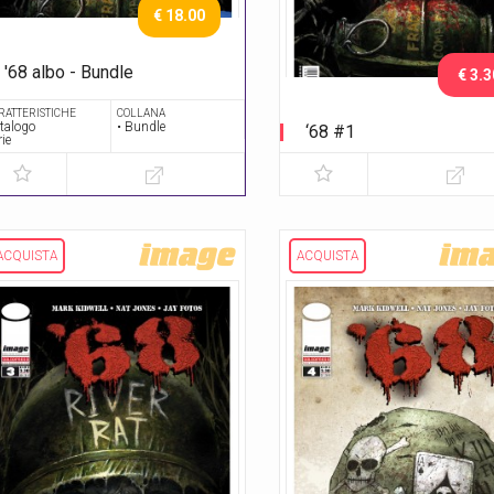
€ 18.00
'68 albo - Bundle
€ 3.3
Serie completa
RATTERISTICHE
COLLANA
talogo
• Bundle
‘68 #1
rie
ACQUISTA
ACQUISTA