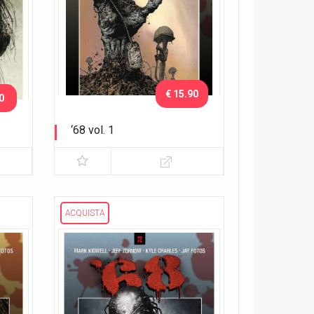
€ 15.90
0
‘68 vol. 1
Corri nella giungla!
ACQUISTA