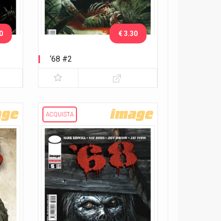
0
€ 3.30
‘68 #2
ACQUISTA