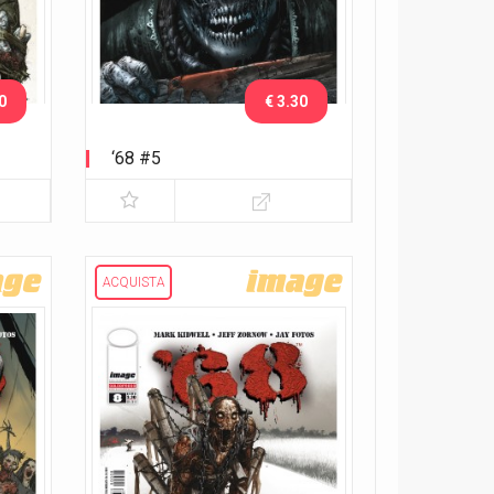
0
€ 3.30
‘68 #5
ACQUISTA