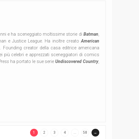
 anni e ha sceneggiato moltissime storie di
Batman
,
an e Justice League. Ha inoltre creato
American
e
. Founding creator della casa editrice americana
 più celebri e apprezzati sceneggiatori di comics
Press
ha portato le sue serie
Undiscovered Country
,
1
2
3
4
…
58
→