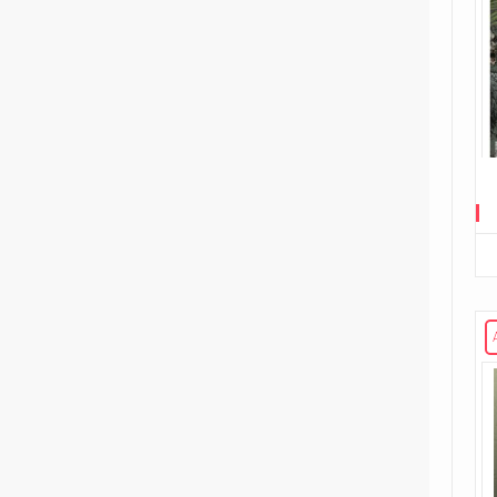
2
Fumetti Timidi
1
Il suicidio spiegato a mio figlio
1
L'almanacco dei fumetti della
Gleba
1
Le ragazzine stanno
perdendo...
9
Le storie di guerra di Garth
Ennis
1
Player versus Player
1
Re in incognito
1
The Last Temptation
1
The Meatball Family