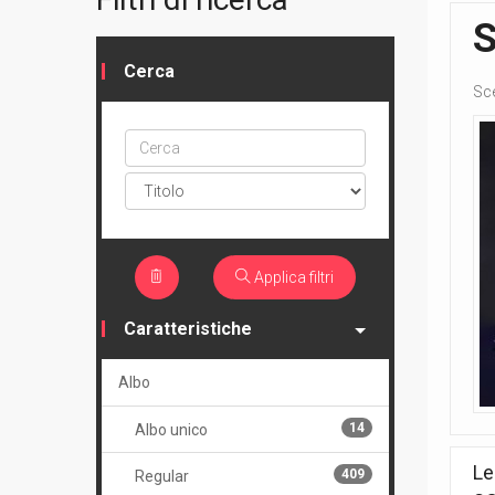
Cerca
Sc
Cerca
ptype
Applica filtri
Caratteristiche
Albo
14
Albo unico
Le
409
Regular