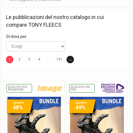
Le pubblicazioni del nostro catalogo in cui
compare
TONY FLEECS
Ordina per
1
2
3
4
…
191
→
(current)
ACCEDI PER
ACCEDI CON
ACQUISTARE
CGN
SCONTO
SCONTO
48%
49%