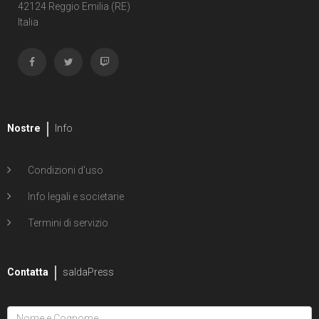
Shipwreck
42124 Reggio Emilia (RE)
Italia
1
Unholy Grail
6
ENERGON UNIVERSE
G.I. Joe
5
A Real American Hero
Nostre
Info
7
Edizione in albo
Condizioni d'uso
4
Edizione in volume
Info legali e societarie
12
Road to G.I. JOE
Termini di servizio
Transformers
29
Contatta
Edizione in albo
saldaPress
15
Edizione in volume