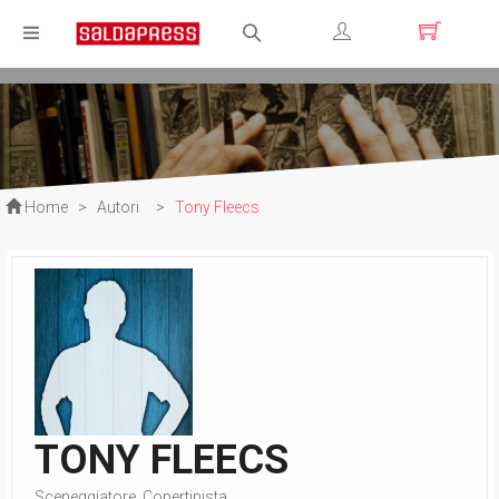
Registrati
Login
Home
>
Autori
>
Tony Fleecs
TONY FLEECS
Sceneggiatore, Copertinista