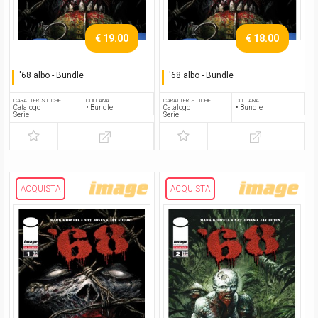
€ 19.00
€ 18.00
'68 albo - Bundle
'68 albo - Bundle
Serie completa
Serie completa
CARATTERISTICHE
COLLANA
CARATTERISTICHE
COLLANA
Catalogo
• Bundle
Catalogo
• Bundle
Serie
Serie
ACQUISTA
ACQUISTA