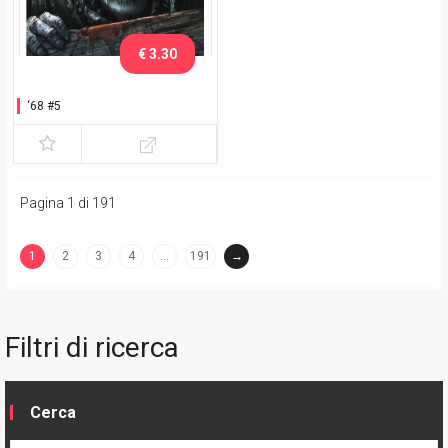
€ 3.30
‘68 #5
Pagina 1 di 191
1
2
3
4
…
191
→
(current)
Filtri di ricerca
Cerca