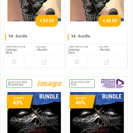
€ 50.00
€ 49.00
'68 - Bundle
'68 - Bundle
Serie completa
Serie completa
CARATTERISTICHE
COLLANA
CARATTERISTICHE
COLLANA
Catalogo
• Bundle
Catalogo
• Bundle
Serie
Serie
ACCEDI PER
ACCEDI CON
ACQUISTARE
CGN
SCONTO
SCONTO
43%
46%