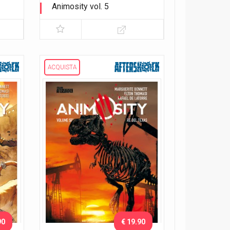
Animosity vol. 5
Il dio degli animali
ACQUISTA
90
€ 19.90