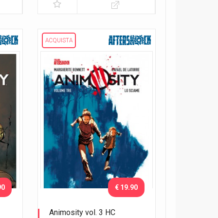
ACQUISTA
90
€ 19.90
Animosity vol. 3 HC