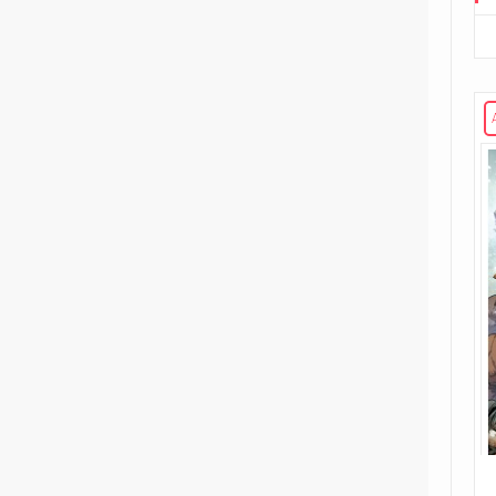
221
Volume unico
2
Rosso Profondo
4
Volume illustrato
3
Rough Riders
1
Second Sight
1
Shipwreck
1
Unholy Grail
6
ENERGON UNIVERSE
G.I. Joe
5
A Real American Hero
7
Edizione in albo
4
Edizione in volume
12