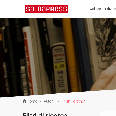
Collane
Edizion
Home
>
Autori
>
Trish Forstner
Filtri di ricerca