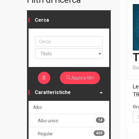
Cerca
Cerca
ptype
Dis
Applica filtri
Le
Caratteristiche
T
Or
Albo
14
Albo unico
409
Regular