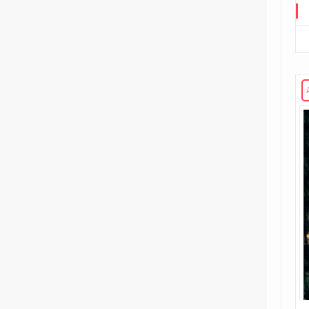
Road to G.I. JOE
Transformers
29
Edizione in albo
15
Edizione in volume
3
The Transformers (1984)
Void Rivals
3
Edizione in albo
8
Edizione in volume
FUORI COLLANA
1
An unkindness of ravens
4
Dirk Gently