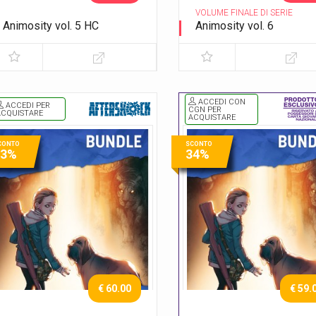
VOLUME FINALE DI SERIE
Animosity vol. 5 HC
Animosity vol. 6
Il dio degli animali
Il re del Texas
ACCEDI CON
ACCEDI PER
CGN PER
ACQUISTARE
ACQUISTARE
CONTO
SCONTO
33%
34%
€ 60.00
€ 59.