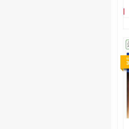
2
Fumetti Timidi
1
Il suicidio spiegato a mio figlio
1
L'almanacco dei fumetti della
Gleba
1
Le ragazzine stanno
perdendo...
S
9
Le storie di guerra di Garth
Ennis
1
Player versus Player
1
Re in incognito
1
The Last Temptation
1
The Meatball Family