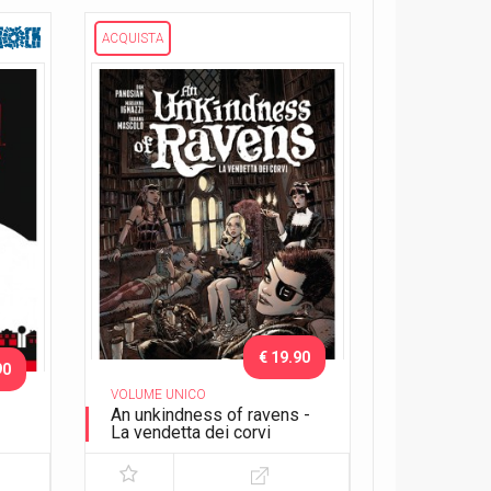
ACQUISTA
€ 19.90
90
VOLUME UNICO
An unkindness of ravens -
La vendetta dei corvi