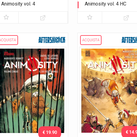
Animosity vol. 4
Animosity vol. 4 HC
La città fortezza
La città fortezza
ACQUISTA
ACQUISTA
€ 14.
€ 19.90