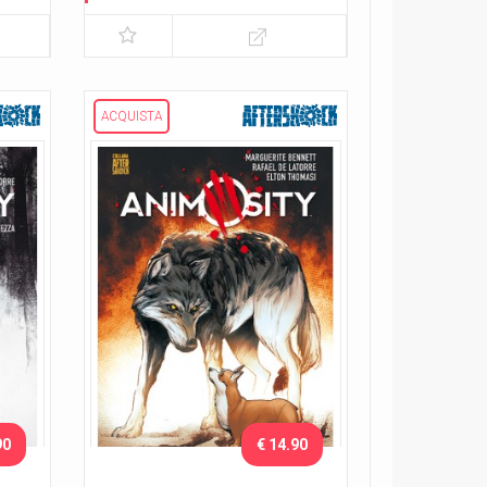
Lo sciame
ACQUISTA
90
€ 14.90