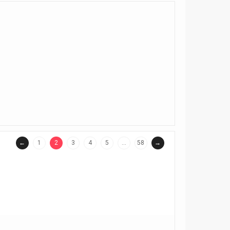
←
1
2
3
4
5
…
58
→
(current)