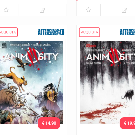
Il drago
Lo sciame
ACQUISTA
ACQUISTA
€ 14.90
€ 19.