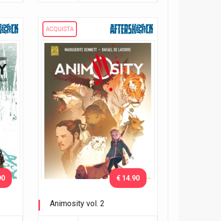
ACQUISTA
90
€ 14.90
Animosity vol. 2
Il drago