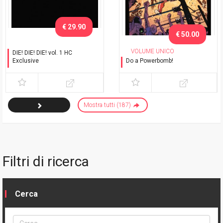
€ 29.90
€ 50.00
VOLUME UNICO
DIE! DIE! DIE! vol. 1 HC
Exclusive
Do a Powerbomb!
Con cofanetto
Variant Exclusive
Mostra tutti (187)
Filtri di ricerca
Cerca
Cerca
ptype