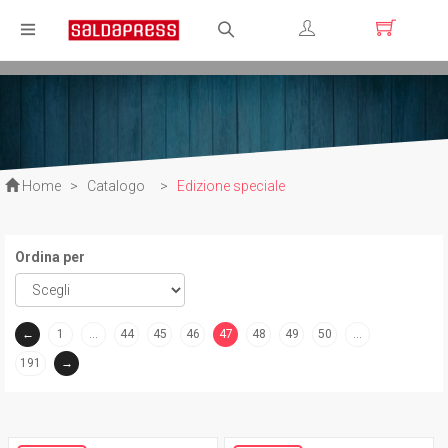
Registrati
Login
Home
>
Catalogo
>
Edizione speciale
Ordina per
←
1
…
44
45
46
47
48
49
50
…
(current)
191
→