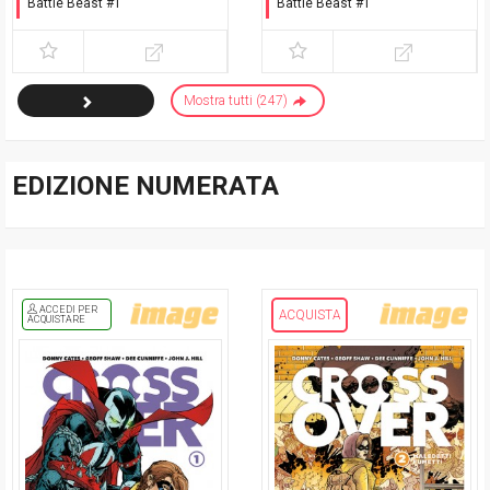
Battle Beast #1
Battle Beast #1
White Cover
Esclusiva Romics 2025
Mostra tutti (247)
EDIZIONE NUMERATA
ACCEDI PER
ACQUISTA
ACQUISTARE