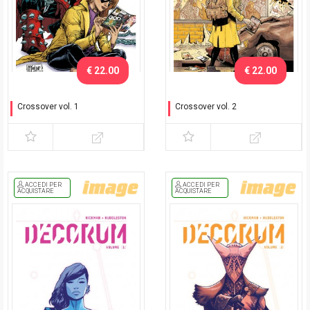
€ 22.00
€ 22.00
Crossover vol. 1
Crossover vol. 2
Ai ragazzi piacciono le
Maledetti fumetti - Variant
catene - Variant
ACCEDI PER
ACCEDI PER
ACQUISTARE
ACQUISTARE