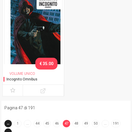
€ 35.00
VOLUME UNICO
Incognito Omnibus
Pagina 47 di 191
←
1
…
44
45
46
47
48
49
50
…
191
(current)