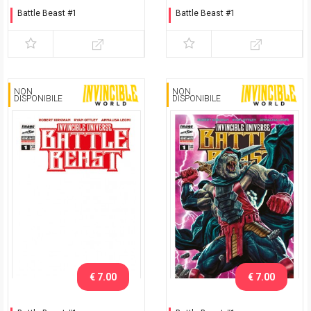
Battle Beast #1
Battle Beast #1
Esclusiva Comicon
Esclusiva Nerd Show
Bergamo 2025
Modena 2025
NON
NON
DISPONIBILE
DISPONIBILE
€ 7.00
€ 7.00