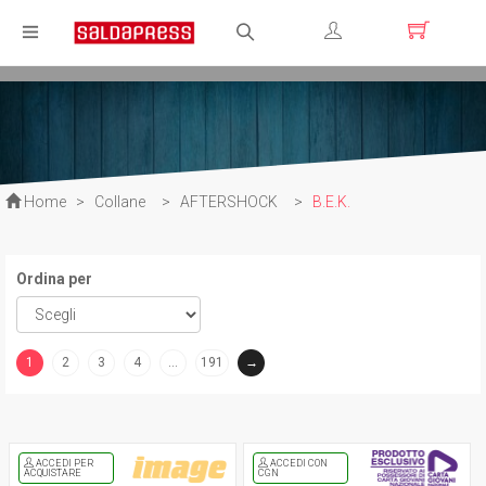
Registrati
Login
Home
>
Collane
>
AFTERSHOCK
>
B.E.K.
Ordina per
1
2
3
4
…
191
→
(current)
ACCEDI PER
ACCEDI CON
ACQUISTARE
CGN