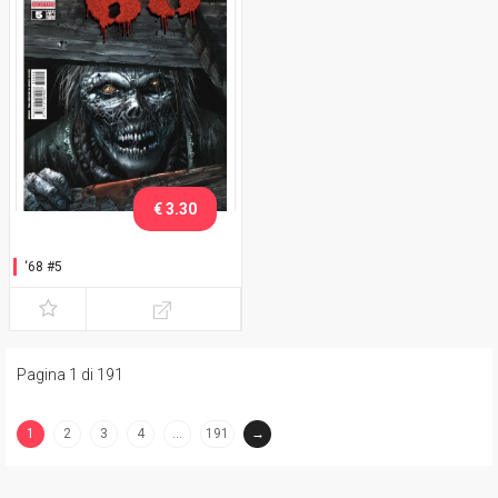
€ 3.30
‘68 #5
Pagina 1 di 191
1
2
3
4
…
191
→
(current)