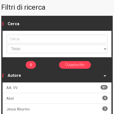
Filtri di ricerca
Cerca
Cerca
ptype
Applica filtri
Autore
61
AA. VV.
4
Abel
3
Jesus Aburtov