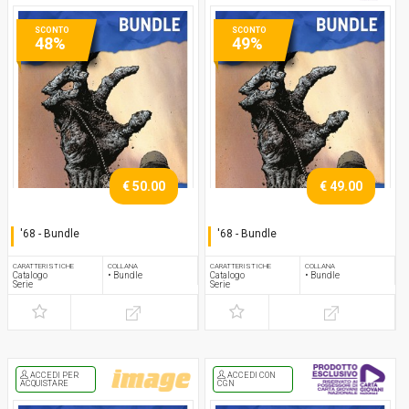
SCONTO
SCONTO
48%
49%
€ 50.00
€ 49.00
'68 - Bundle
'68 - Bundle
Serie completa
Serie completa
CARATTERISTICHE
COLLANA
CARATTERISTICHE
COLLANA
Catalogo
• Bundle
Catalogo
• Bundle
Serie
Serie
ACCEDI PER
ACCEDI CON
ACQUISTARE
CGN