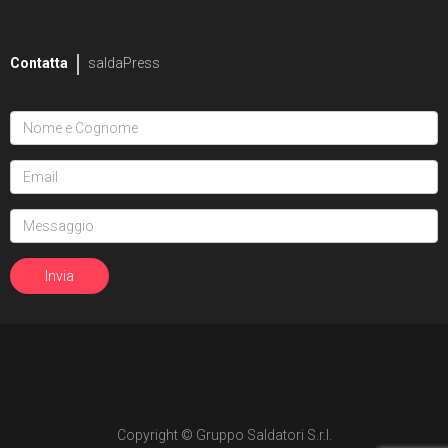
2
Mike Bowden
Contatta
saldaPress
1
Pippa Bowland
2
Russ Braun
4
Heather Breckel
19
Elizabeth Breitweiser
1
Dan Brereton
26
Andrei Bressan
4
Ed Brisson
2
Matt Broome
1
Andrew Brown
Copyright © Gruppo Saldatori S.r.l.