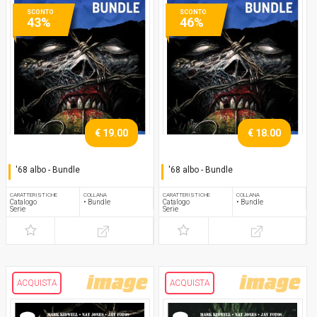
SCONTO
SCONTO
43%
46%
€ 19.00
€ 18.00
'68 albo - Bundle
'68 albo - Bundle
Serie completa
Serie completa
CARATTERISTICHE
COLLANA
CARATTERISTICHE
COLLANA
Catalogo
• Bundle
Catalogo
• Bundle
Serie
Serie
ACQUISTA
ACQUISTA