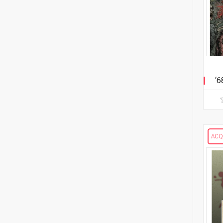
2
Mike Bowden
1
Pippa Bowland
2
Russ Braun
‘6
4
Heather Breckel
19
Elizabeth Breitweiser
1
Dan Brereton
ACQ
26
Andrei Bressan
4
Ed Brisson
2
Matt Broome
1
Andrew Brown