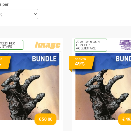
a per
ACCEDI CON
CEDI PER
CGN PER
UISTARE
ACQUISTARE
TO
SCONTO
%
49%
€ 50.00
€ 49