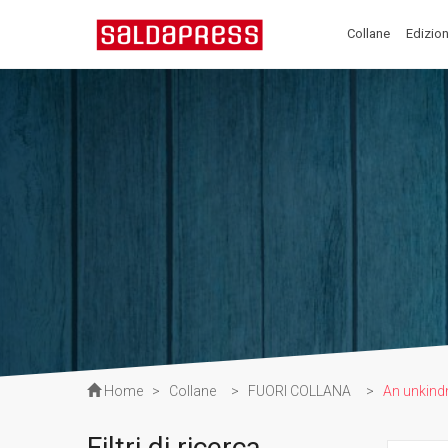
Collane
Edizion
Home
>
Collane
>
FUORI COLLANA
>
An unkind
Filtri di ricerca