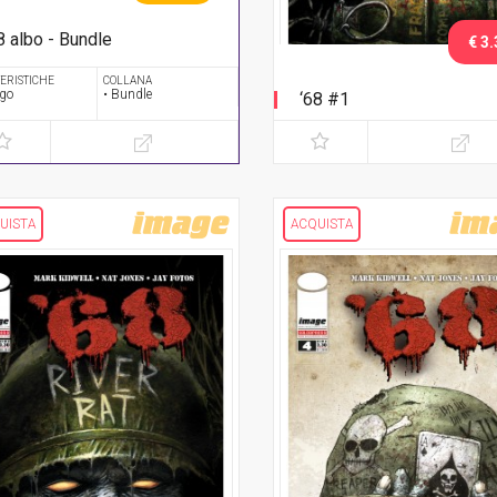
8 albo - Bundle
€ 3.
rie completa
ERISTICHE
COLLANA
ogo
• Bundle
‘68 #1
UISTA
ACQUISTA