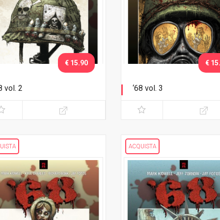
€ 15.90
€ 15
8 vol. 2
‘68 vol. 3
catrici
Jungle Jim
UISTA
ACQUISTA