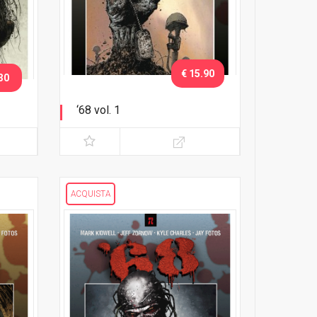
€ 15.90
30
‘68 vol. 1
Corri nella giungla!
ACQUISTA