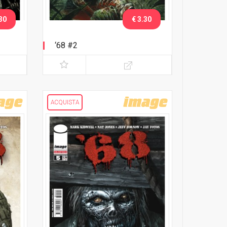
30
€ 3.30
‘68 #2
ACQUISTA