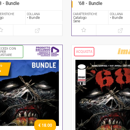
8 - Bundle
'68 - Bundle
rie completa
Serie completa
ERISTICHE
COLLANA
CARATTERISTICHE
COLLANA
ogo
• Bundle
Catalogo
• Bundle
Serie
CCEDI CON
ACQUISTA
 PER
UISTARE
TO
%
€ 18.00