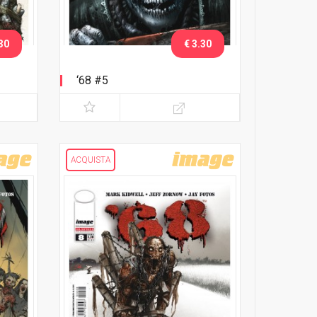
30
€ 3.30
‘68 #5
ACQUISTA