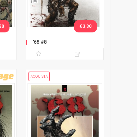
30
€ 3.30
‘68 #8
ACQUISTA