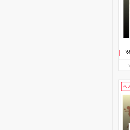
15
Bruce Brown
2
Dan Brown
4
Garry Brown
15
Frédéric Brrémaud
12
Ed Brubaker
‘6
Ci
1
Dave Bullock
13
Cullen Bunn
ACQ
9
Chris Burnham
2
Keith Burns
1
Dan Burr
1
Jacen Burrows