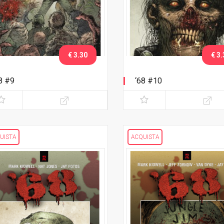
€ 3.30
€ 3.
8 #9
‘68 #10
UISTA
ACQUISTA