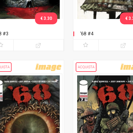
€ 3.30
€ 3.
8 #3
‘68 #4
UISTA
ACQUISTA