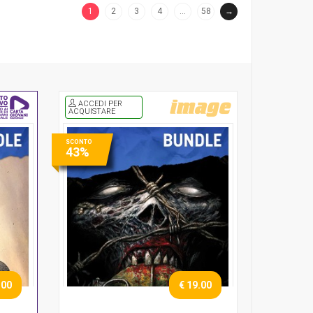
1
2
3
4
…
58
→
(current)
ACCEDI PER
ACQUISTARE
SCONTO
43%
.00
€ 19.00