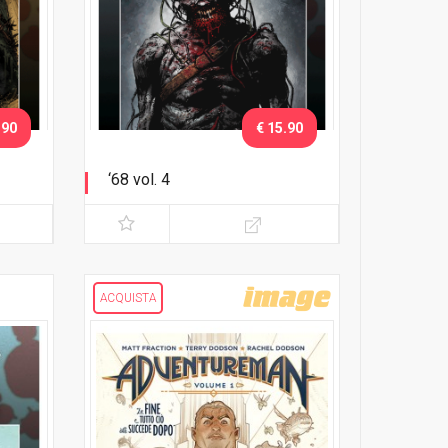
.90
€ 15.90
‘68 vol. 4
Regole di guerra
ACQUISTA