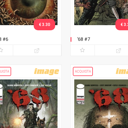
€ 3.30
€ 3.
8 #6
‘68 #7
UISTA
ACQUISTA