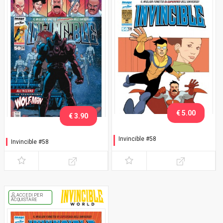
€ 5.00
€ 3.90
Invincible #58
Invincible #58
Variant Lucca C&G 2018
Walker
ACCEDI PER
ACQUISTARE