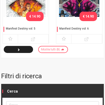
€ 14.90
€ 14.90
Manifest Destiny vol. 5
Manifest Destiny vol. 6
Mnemophobia e
Fortis e Invisibilia
Cronophobia
Mostra tutti (8)
Filtri di ricerca
Cerca
Cerca
ptype