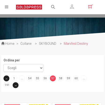
Registrati
Login
Home
>
Collane
>
SKYBOUND
>
Manifest Destiny
Ordina per
←
1
…
54
55
56
57
58
59
60
…
(current)
191
→