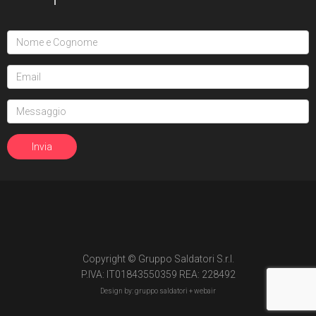
Copyright © Gruppo Saldatori S.r.l.
P.IVA: IT01843550359 REA: 228492
Design by: gruppo saldatori +
webair