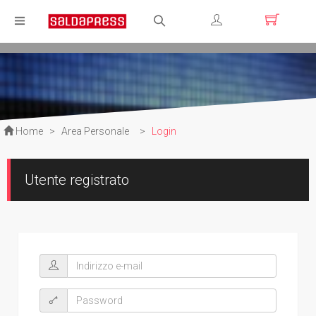
Registrati
Login
Home
>
Area Personale
>
Login
Utente registrato