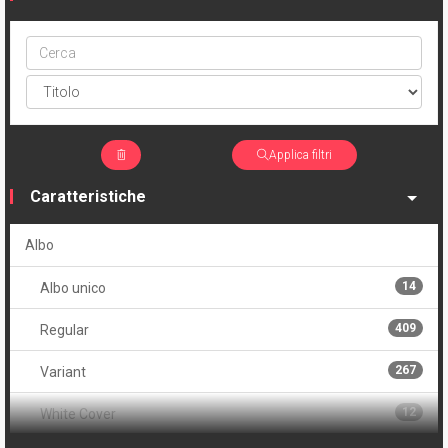
Cerca
ptype
Applica filtri
Caratteristiche
Albo
14
Albo unico
409
Regular
267
Variant
12
White Cover