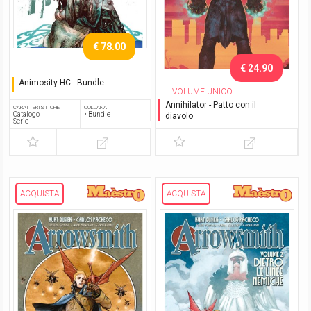
€ 78.00
€ 24.90
Animosity HC - Bundle
VOLUME UNICO
Serie completa
Annihilator - Patto con il
CARATTERISTICHE
COLLANA
Catalogo
• Bundle
diavolo
Serie
ACQUISTA
ACQUISTA