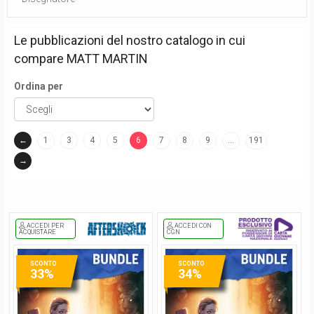
Le pubblicazioni del nostro catalogo in cui
compare
MATT MARTIN
Ordina per
←
1
3
4
5
6
7
8
9
…
191
(current)
→
ACCEDI PER
ACCEDI CON
ACQUISTARE
CGN
SCONTO
SCONTO
33%
34%