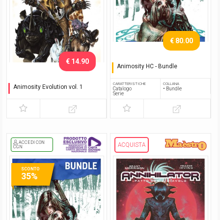
€ 80.00
€ 14.90
Animosity HC - Bundle
Serie completa
CARATTERISTICHE
COLLANA
Animosity Evolution vol. 1
Catalogo
• Bundle
Serie
Mondo nuovo
ACCEDI CON
ACQUISTA
CGN
SCONTO
35%