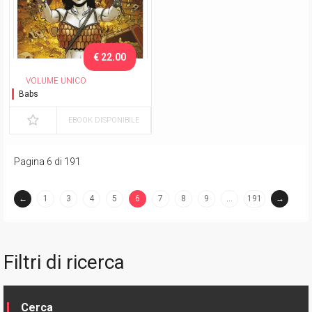
€ 22.00
VOLUME UNICO
Babs
EBOOK DISPONIBILE
Pagina 6 di 191
←
1
3
4
5
6
7
8
9
…
191
→
(current)
Filtri di ricerca
Cerca