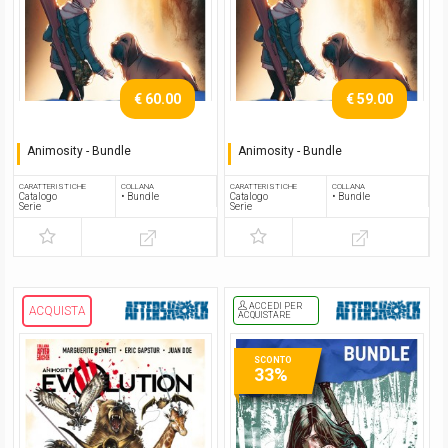
€ 60.00
€ 59.00
Animosity - Bundle
Animosity - Bundle
Serie completa
Serie completa
CARATTERISTICHE
COLLANA
CARATTERISTICHE
COLLANA
Catalogo
• Bundle
Catalogo
• Bundle
Serie
Serie
ACCEDI PER
ACQUISTA
ACQUISTARE
SCONTO
33%