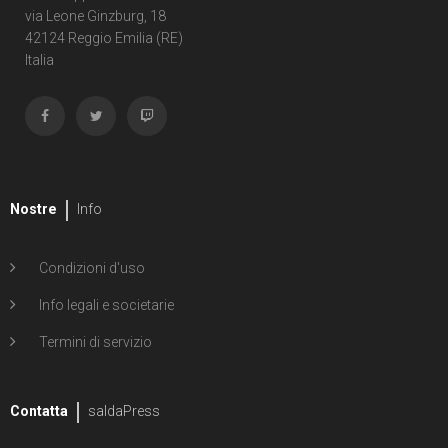
via Leone Ginzburg, 18
1
Shipwreck
42124 Reggio Emilia (RE)
Italia
1
Unholy Grail
6
ENERGON UNIVERSE
G.I. Joe
5
A Real American Hero
Nostre
Info
7
Edizione in albo
Condizioni d'uso
4
Edizione in volume
Info legali e societarie
12
Road to G.I. JOE
Termini di servizio
Transformers
29
Contatta
Edizione in albo
saldaPress