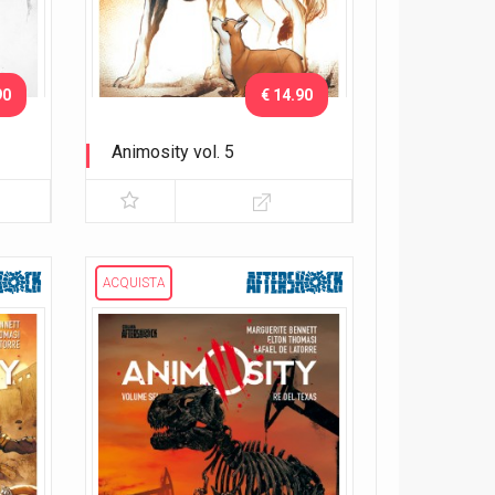
90
€ 14.90
Animosity vol. 5
Il dio degli animali
ACQUISTA