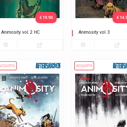
€ 19.90
€ 14.
Animosity vol. 2 HC
Animosity vol. 3
Il drago
Lo sciame
ACQUISTA
ACQUISTA