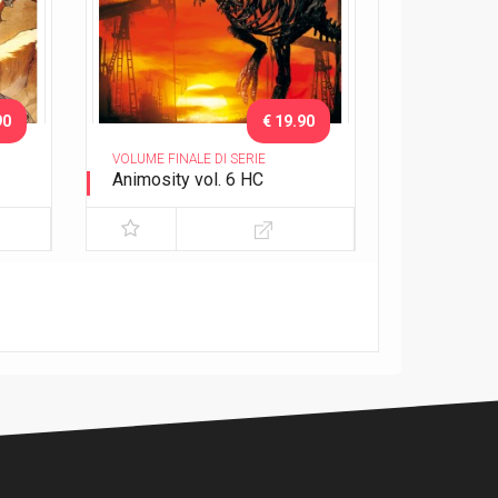
90
€ 19.90
VOLUME FINALE DI SERIE
Animosity vol. 6 HC
Il re del Texas