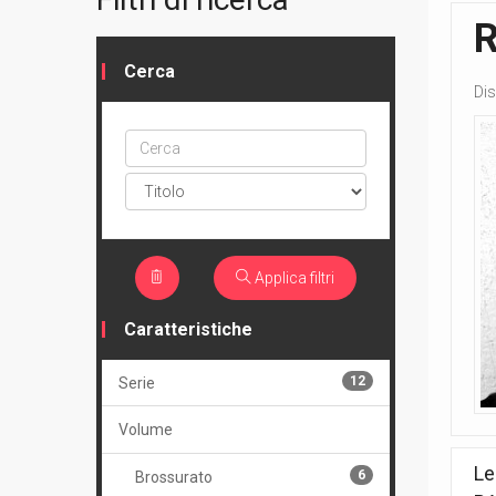
Cerca
Dis
Cerca
ptype
Applica filtri
Caratteristiche
12
Serie
Volume
Le
6
Brossurato