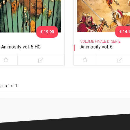
€ 14.
€ 19.90
VOLUME FINALE DI SERIE
Animosity vol. 5 HC
Animosity vol. 6
Il dio degli animali
Il re del Texas
ina 1 di 1