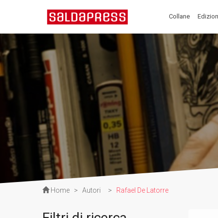
Collane
Edizion
Home
>
Autori
>
Rafael De Latorre
Filtri di ricerca