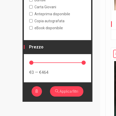
Bundle
Carta Giovani
Anteprima disponibile
Copia autografata
eBook disponibile
Prezzo
€0
—
€464
Applica filtri