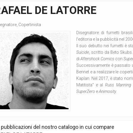
RAFAEL DE LATORRE
egnatore, Copertinista
Disegnatore di fumetti brasil
l'editoria e la pubblicità nel 200
Il suo debutto nei fumetti è s
Suicide
, scritto da Beto Skubs.
di
Aftershock Comics
con
Supe
Successivamente è passato a
Bennet e a realizzare le coperti
Kaplan.
Nel 2017, è stato nom
Matitista" e al
Russ Manning
SuperZero
e
Animosity
.
 pubblicazioni del nostro catalogo in cui compare