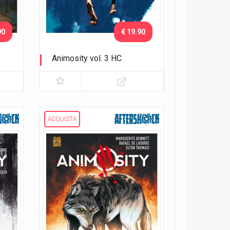
90
€ 19.90
Animosity vol. 3 HC
Lo sciame
ACQUISTA