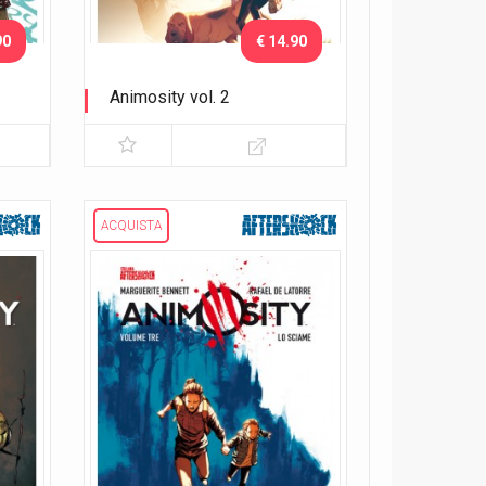
90
€ 14.90
Animosity vol. 2
Il drago
ACQUISTA