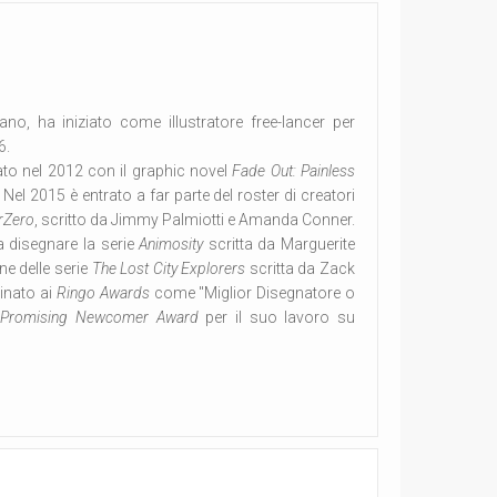
iano, ha iniziato come illustratore free-lancer per
6.
tato nel 2012 con il graphic novel
Fade Out: Painless
 Nel 2015 è entrato a far parte del roster di creatori
rZero
, scritto da Jimmy Palmiotti e Amanda Conner.
 disegnare la serie
Animosity
scritta da Marguerite
ne delle serie
The Lost City Explorers
scritta da Zack
inato ai
Ringo Awards
come "Miglior Disegnatore o
 Promising Newcomer Award
per il suo lavoro su