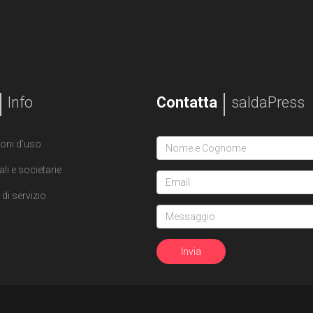
Info
Contatta
saldaPress
oni d'uso
ali e societarie
di servizio