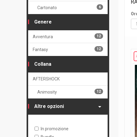
RA
6
Cartonato
Or
Genere
12
Avventura
12
Fantasy
Collana
AFTERSHOCK
12
Animosity
Altre opzioni
In promozione