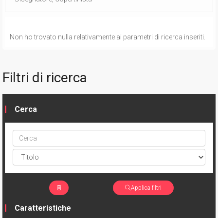
Non ho trovato nulla relativamente ai parametri di ricerca inseriti.
Filtri di ricerca
Cerca
Cerca
ptype
Applica filtri
Caratteristiche