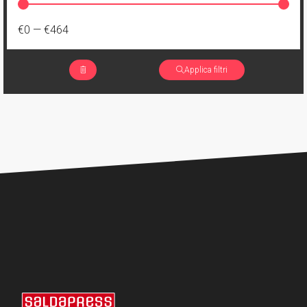
€0
—
€464
Applica filtri