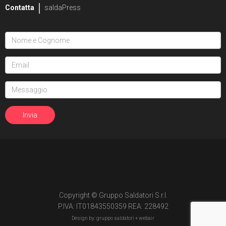
Contatta
saldaPress
Copyright © Gruppo Saldatori S.r.l.
P.IVA: IT01843550359 REA: 228492
Design by: gruppo saldatori +
webair