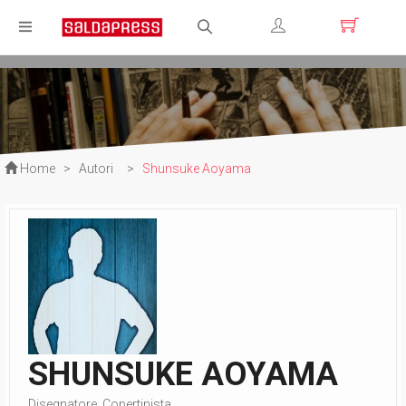
Registrati
Login
Home
>
Autori
>
Shunsuke Aoyama
SHUNSUKE AOYAMA
Disegnatore, Copertinista