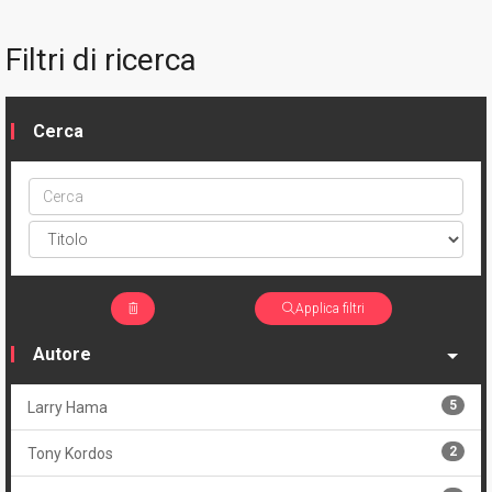
Filtri di ricerca
Cerca
Cerca
ptype
Applica filtri
Autore
5
Larry Hama
2
Tony Kordos