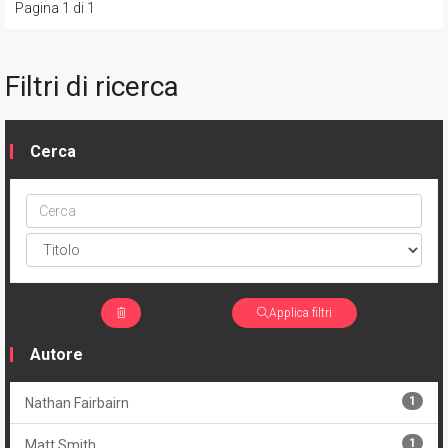
Pagina 1 di 1
Filtri di ricerca
Cerca
Cerca
ptype
Applica filtri
Autore
1
Nathan Fairbairn
1
Matt Smith