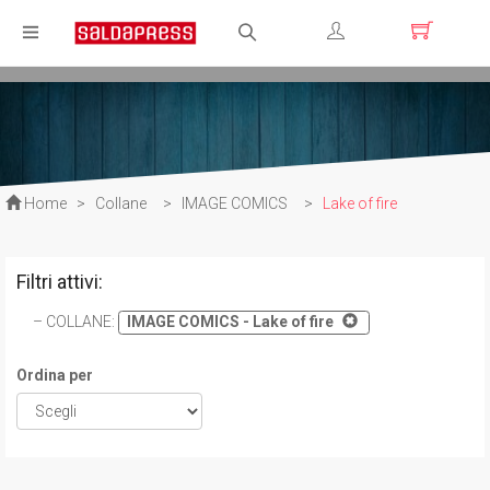
Registrati
Login
Home
>
Collane
>
IMAGE COMICS
>
Lake of fire
Filtri attivi:
COLLANE
:
IMAGE COMICS - Lake of fire
Ordina per