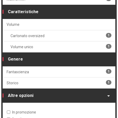
Caratteristiche
Volume
1
Cartonato oversized
1
Volume unico
Genere
1
Fantascienza
1
Storico
Altre opzioni
In promozione