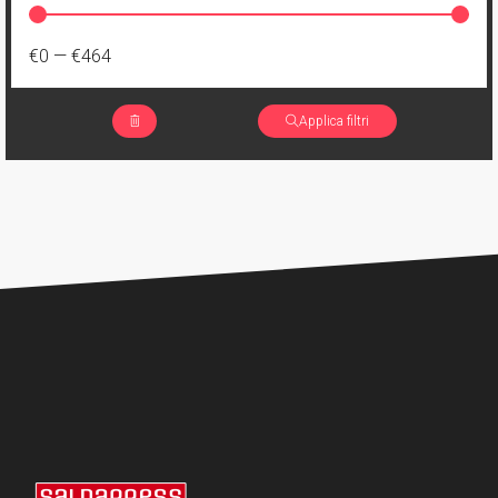
€0
—
€464
Applica filtri