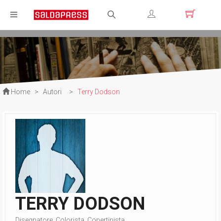
Registrati
Login
Home
>
Autori
>
Terry Dodson
TERRY DODSON
Disegnatore, Colorista, Copertinista