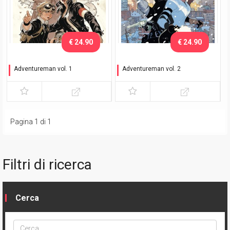
€ 24.90
€ 24.90
Adventureman vol. 1
Adventureman vol. 2
La fine e tutto ciò che
Una favola a New York
succede dopo
Pagina 1 di 1
Filtri di ricerca
Cerca
Cerca
ptype