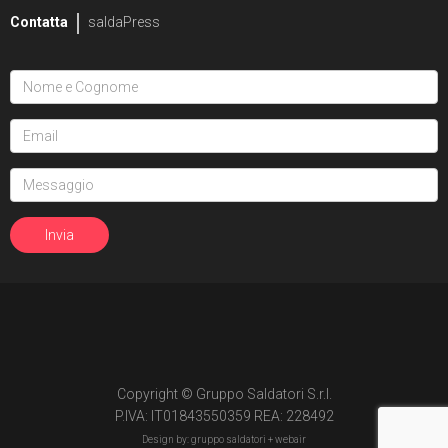
Contatta
saldaPress
Copyright © Gruppo Saldatori S.r.l.
P.IVA: IT01843550359 REA: 228492
Design by: gruppo saldatori +
webair