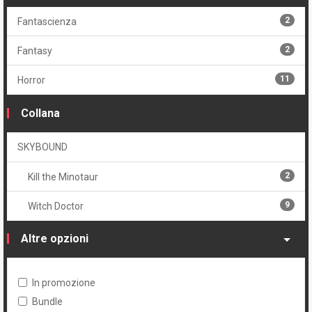
9
Serie
2
Fantascienza
Volume
2
Fantasy
2
Brossurato
11
Horror
1
Cartonato oversized
Collana
1
Cartonato oversized variant numerato
SKYBOUND
2
Volume unico
2
Kill the Minotaur
9
Witch Doctor
Altre opzioni
In promozione
Bundle