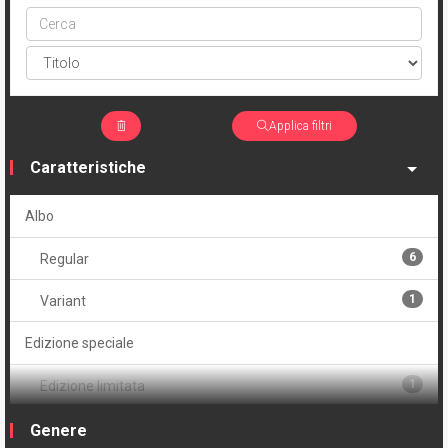
Cerca
ptype
Applica filtri
Caratteristiche
Albo
6
Regular
1
Variant
Edizione speciale
1
Edizione limitata
1
Edizione numerata
Genere