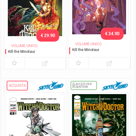
€ 34.90
€ 29.90
VOLUME UNICO
VOLUME UNICO
Kill the Minotaur
Kill the Minotaur
Variant Lucca C&G 2018
ACCEDI PER
ACQUISTA
ACQUISTARE