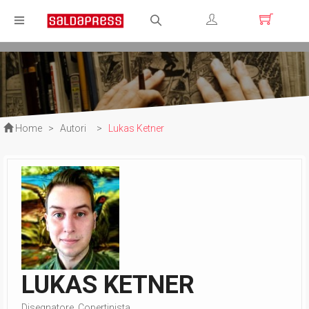
Registrati
Login
Home
>
Autori
>
Lukas Ketner
LUKAS KETNER
Disegnatore, Copertinista