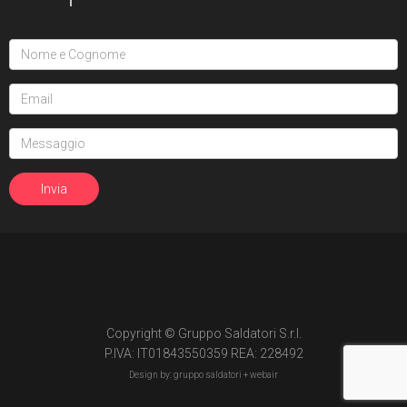
Copyright © Gruppo Saldatori S.r.l.
P.IVA: IT01843550359 REA: 228492
Design by: gruppo saldatori +
webair