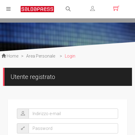
Registrati
Login
Home
>
Area Personale
>
Login
Utente registrato