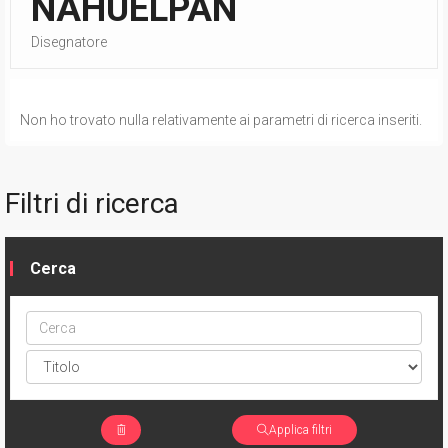
NAHUELPAN
Disegnatore
Non ho trovato nulla relativamente ai parametri di ricerca inseriti.
Filtri di ricerca
Cerca
Cerca
ptype
Applica filtri