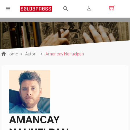
Registrati
Login
Home
>
Autori
>
Amancay Nahuelpan
AMANCAY