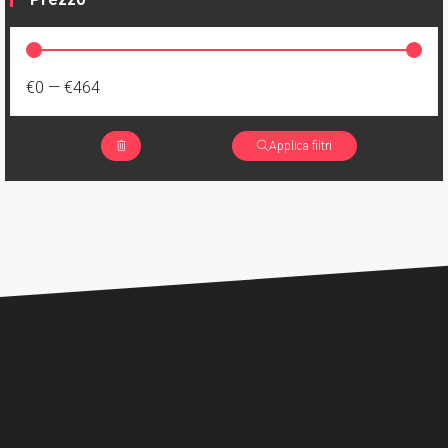
€0
—
€464
Applica filtri