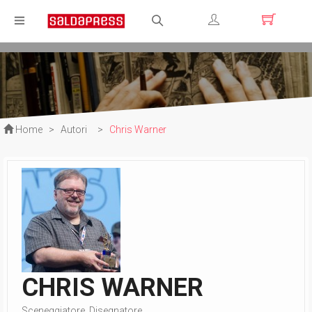
Registrati
Login
Home
>
Autori
>
Chris Warner
CHRIS WARNER
Sceneggiatore, Disegnatore