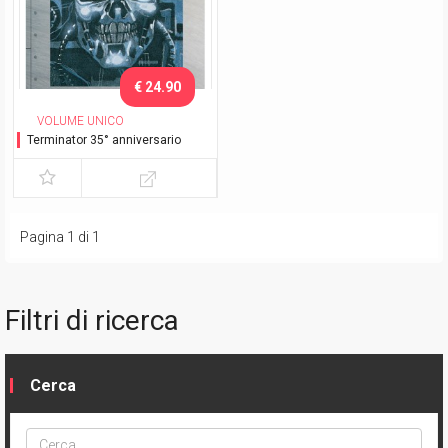
€ 24.90
VOLUME UNICO
Terminator 35° anniversario
Pagina 1 di 1
Filtri di ricerca
Cerca
Cerca
ptype