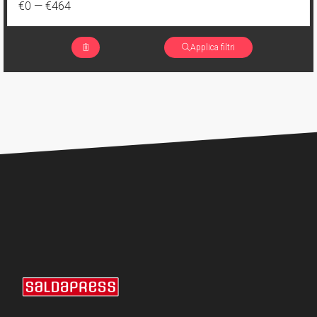
€0
—
€464
Applica filtri