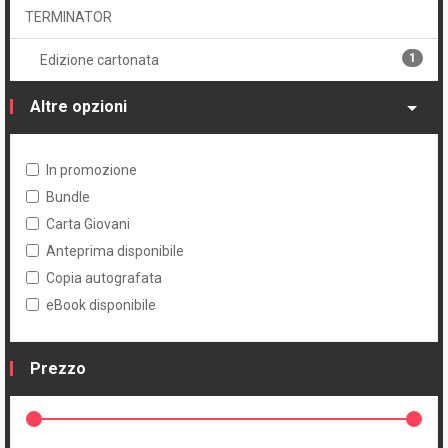
TERMINATOR
1
Edizione cartonata
Altre opzioni
In promozione
Bundle
Carta Giovani
Anteprima disponibile
Copia autografata
eBook disponibile
Prezzo