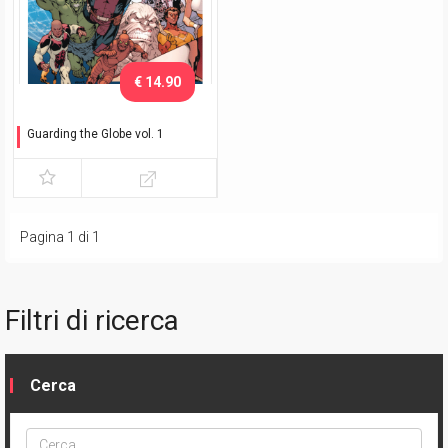
€ 14.90
Guarding the Globe vol. 1
Sotto assedio
Pagina 1 di 1
Filtri di ricerca
Cerca
Cerca
ptype