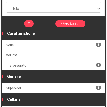
Applica filtri
Caratteristiche
1
Serie
Volume
1
Brossurato
Genere
1
Supereroi
Collana