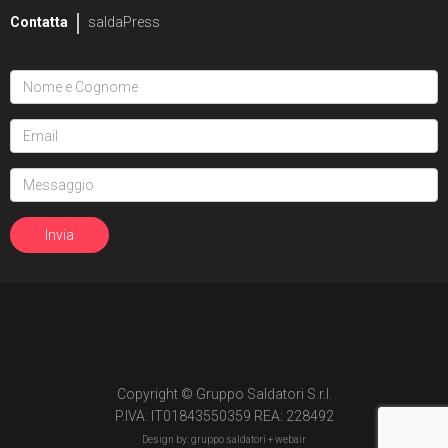
Contatta
saldaPress
Copyright © Gruppo Saldatori S.r.l.
P.IVA: IT01843550359 REA: 228492
Design by: gruppo saldatori +
webair