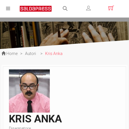
Registrati
Login
Home
>
Autori
>
Kris Anka
KRIS ANKA
Disegnatore