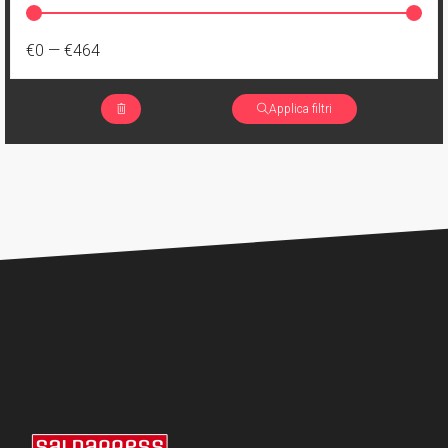
€0
—
€464
Applica filtri