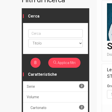
Cerca
Cerca
ptype
Dis
Applica filtri
Le
Caratteristiche
S
Or
2
Serie
Volume
2
Cartonato