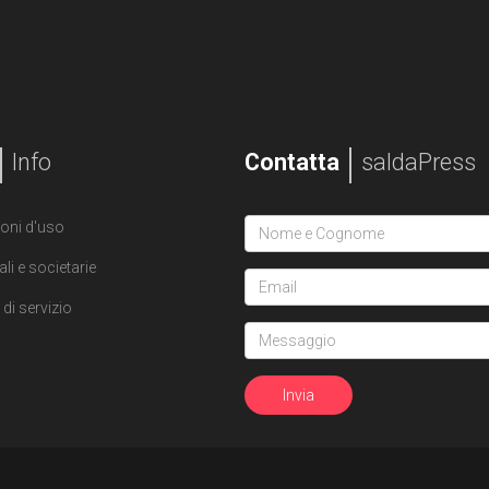
Info
Contatta
saldaPress
oni d'uso
ali e societarie
di servizio