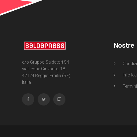
Nostre
c/o Gruppo Saldatori Srl
Condizi
via Leone Ginzburg, 18
Info leg
42124 Reggio Emilia (RE)
Italia
Termini 