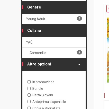
Genere
2
Young Adult
Collana
YAÙ
2
Camomille
Altre opzioni
In promozione
Bundle
Carta Giovani
Anteprima disponibile
Copia autografata