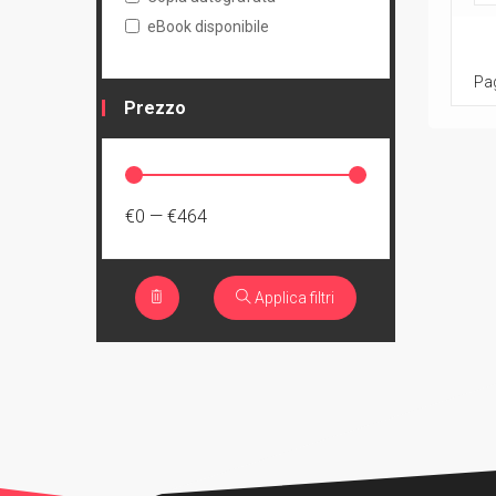
eBook disponibile
Pag
Prezzo
€0
—
€464
Applica filtri