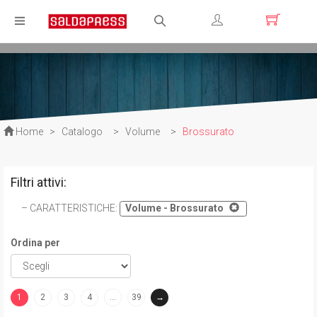
Registrati
Login
Home
>
Catalogo
>
Volume
>
Brossurato
Filtri attivi:
CARATTERISTICHE
:
Volume - Brossurato
Ordina per
1
2
3
4
…
39
→
(current)