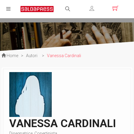
Registrati
Login
Home
>
Autori
>
Vanessa Cardinali
VANESSA CARDINALI
Disegnatrice, Copertinista