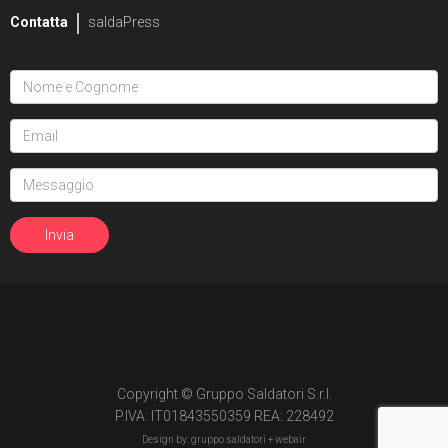
Contatta
saldaPress
Copyright © Gruppo Saldatori S.r.l.
P.IVA: IT01843550359 REA: 228492
Design by: gruppo saldatori +
webair