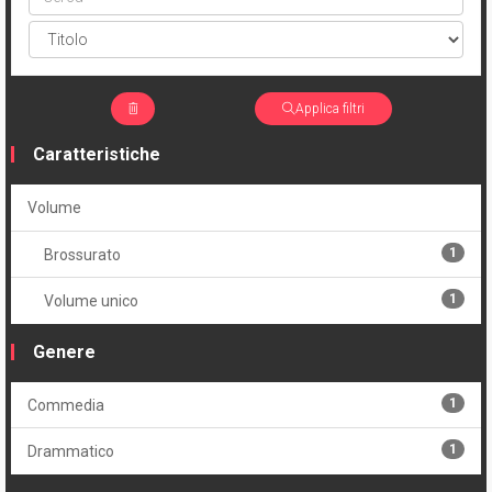
Applica filtri
Caratteristiche
Volume
1
Brossurato
1
Volume unico
Genere
1
Commedia
1
Drammatico