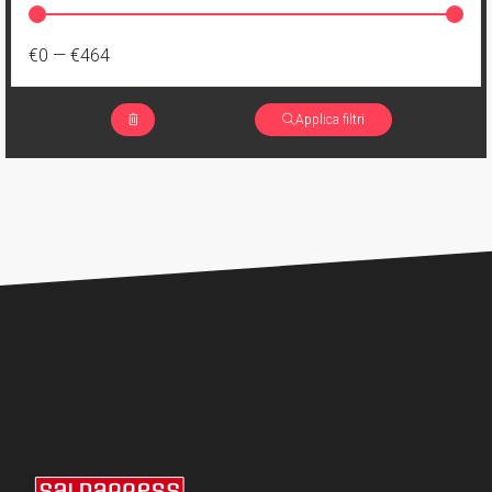
€0
—
€464
Applica filtri