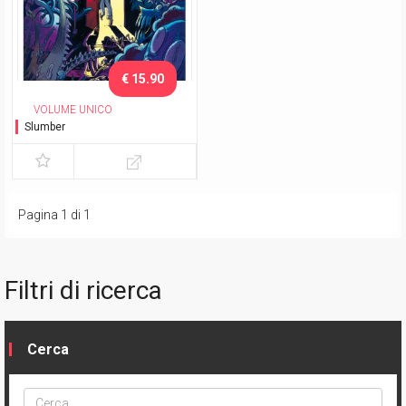
€ 15.90
VOLUME UNICO
Slumber
Pagina 1 di 1
Filtri di ricerca
Cerca
Cerca
ptype