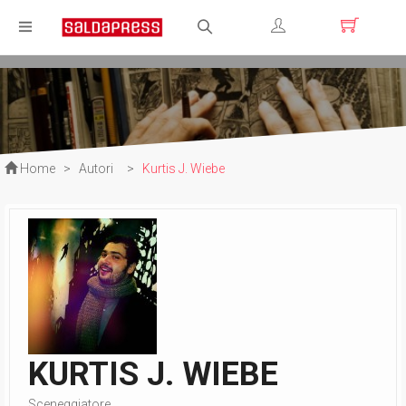
Registrati
Login
Home
>
Autori
>
Kurtis J. Wiebe
KURTIS J. WIEBE
Sceneggiatore