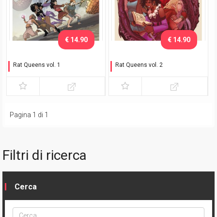
€ 14.90
€ 14.90
Rat Queens vol. 1
Rat Queens vol. 2
Chiappa e spada
Il tentacolare richiamo di
N'Rygoth
Pagina 1 di 1
Filtri di ricerca
Cerca
Cerca
ptype