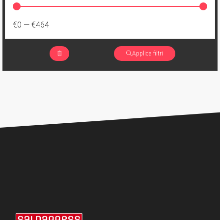
€0
—
€464
Applica filtri