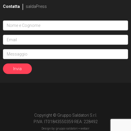
Contatta
saldaPress
Copyright © Gruppo Saldatori S.r.l.
P.IVA: IT01843550359 REA: 228492
Design by: gruppo saldatori +
webair