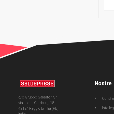
Nostre
c/o Gruppo Saldatori Srl
Condizi
via Leone Ginzburg, 18
Info leg
42124 Reggio Emilia (RE)