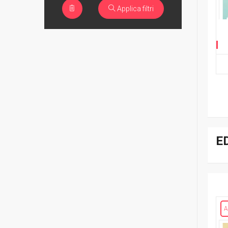
Applica filtri
E
A