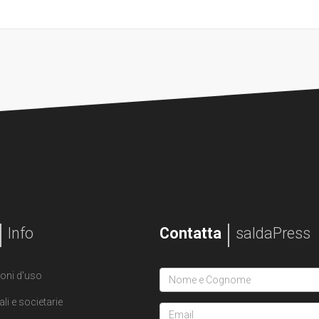
Info
Contatta
saldaPress
oni d'uso
ali e societarie