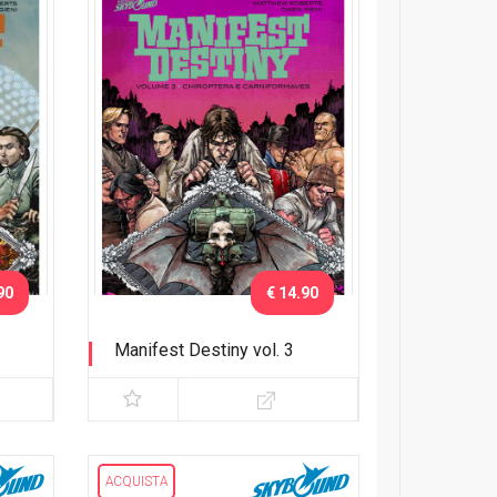
90
€ 14.90
Manifest Destiny vol. 3
Chiroptera e Carniformaves
ACQUISTA