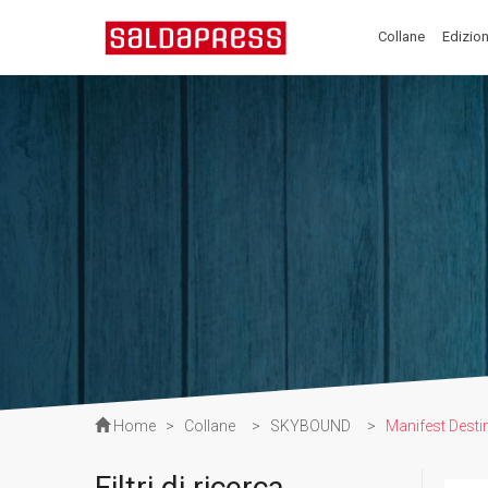
Collane
Edizion
Home
>
Collane
>
SKYBOUND
>
Manifest Desti
Filtri di ricerca