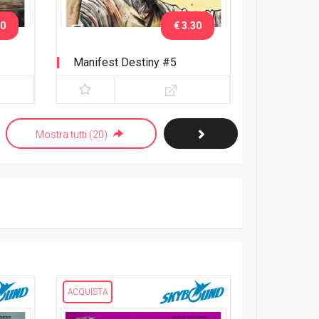
30
€ 3.30
Manifest Destiny #5
Mostra tutti (20)
ACQUISTA