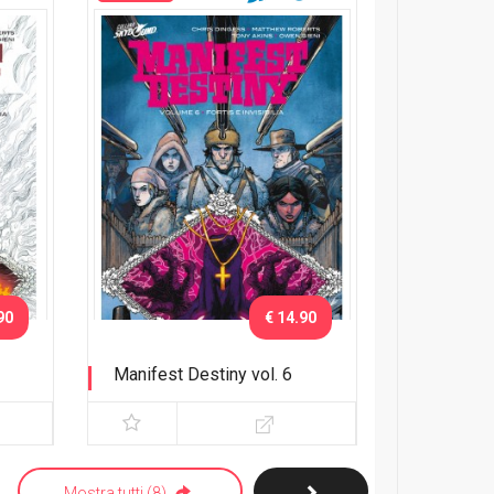
90
€ 14.90
Manifest Destiny vol. 6
bia
Fortis e Invisibilia
Mostra tutti (8)