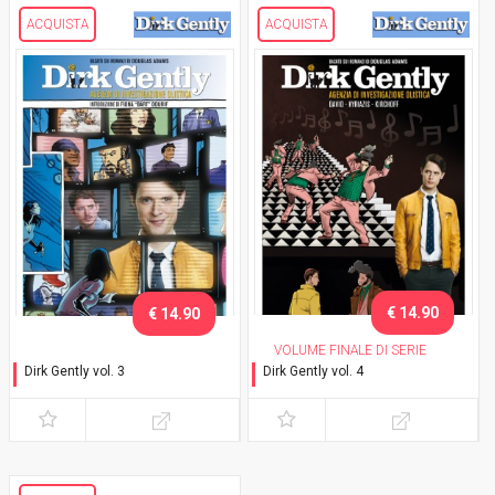
ACQUISTA
ACQUISTA
€ 14.90
€ 14.90
VOLUME FINALE DI SERIE
Dirk Gently vol. 3
Dirk Gently vol. 4
Il salmone del dubbio (parte
Il salmone del dubbio (parte
1)
2)