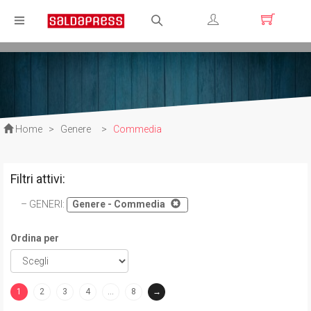
Registrati
Login
Home
>
Genere
>
Commedia
Filtri attivi:
GENERI
:
Genere - Commedia
Ordina per
1
2
3
4
…
8
→
(current)