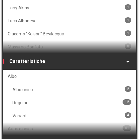
1
Tony Akins
1
Luca Albanese
1
Giacomo "Keison" Bevilacqua
8
Massimo Bonfatti
2
Russ Braun
Caratteristiche
1
Tyler Burton Smith
Albo
1
Daniele Caluri
2
Albo unico
1
Giuseppe Camuncoli
12
Regular
1
Vanessa Cardinali
4
Variant
1
Giorgio Cavazzano
41
Autore unico
7
Frank Cho