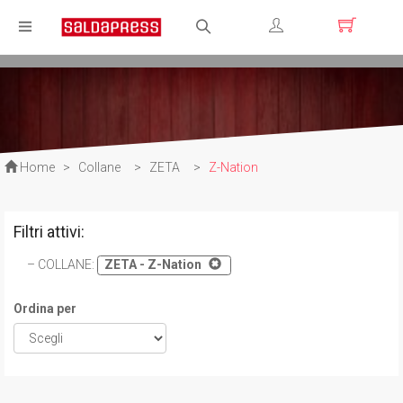
Registrati
Login
Home
>
Collane
>
ZETA
>
Z-Nation
Filtri attivi:
COLLANE
:
ZETA - Z-Nation
Ordina per