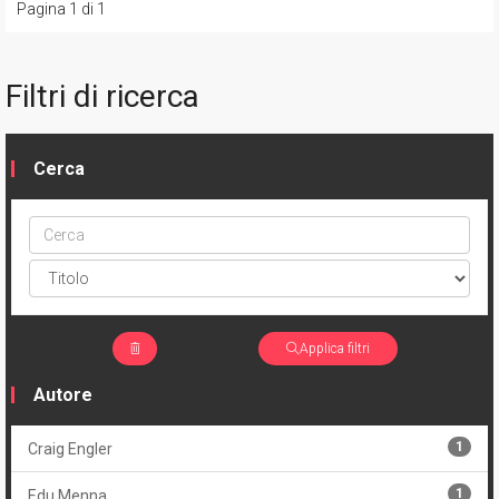
Pagina 1 di 1
Filtri di ricerca
Cerca
Cerca
ptype
Applica filtri
Autore
1
Craig Engler
1
Edu Menna