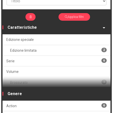
Applica filtri
Caratteristiche
Edizione speciale
2
Edizione limitata
6
Serie
Volume
3
Brossurato
3
Brossurato variant
Genere
6
Action