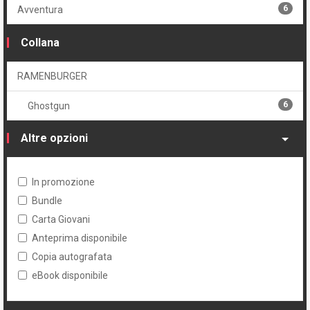
6
Avventura
Collana
RAMENBURGER
6
Ghostgun
Altre opzioni
In promozione
Bundle
Carta Giovani
Anteprima disponibile
Copia autografata
eBook disponibile