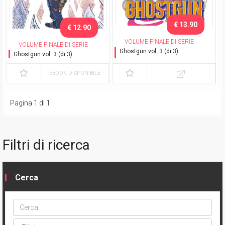
€ 13.90
€ 12.90
VOLUME FINALE DI SERIE
VOLUME FINALE DI SERIE
Ghostgun vol. 3 (di 3)
Ghostgun vol. 3 (di 3)
Variant Exclusive
EBOOK DISPONIBILE
Pagina 1 di 1
Filtri di ricerca
Cerca
Cerca
ptype