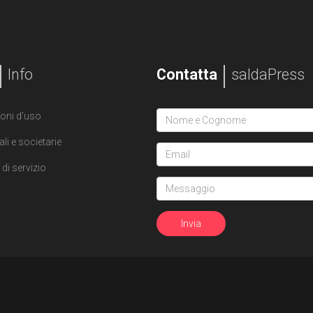
Info
Contatta
saldaPress
oni d'uso
ali e societarie
di servizio