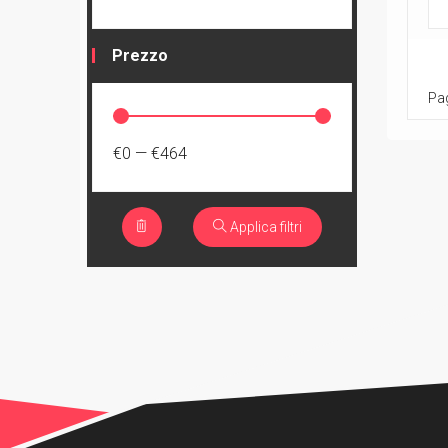
Prezzo
Pag
€0
—
€464
Applica filtri