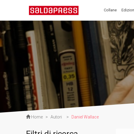
Collane
Edizion
Home
>
Autori
>
Daniel Wallace
Filtri di ricerca