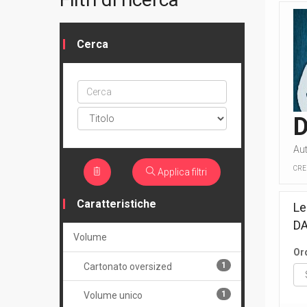
Cerca
Cerca
ptype
Au
CRE
Applica filtri
Caratteristiche
Le
D
Volume
Or
1
Cartonato oversized
1
Volume unico