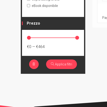
eBook disponibile
Pag
Prezzo
€0
—
€464
Applica filtri