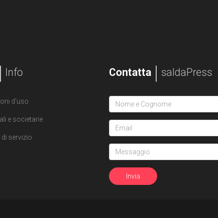
Info
Contatta
saldaPress
oni d'uso
ali e societarie
di servizio