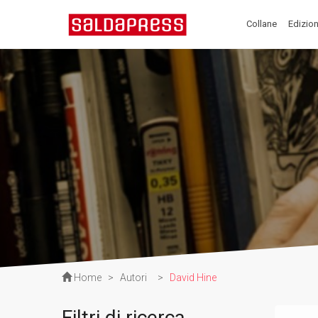
Collane
Edizion
Home
>
Autori
>
David Hine
Filtri di ricerca