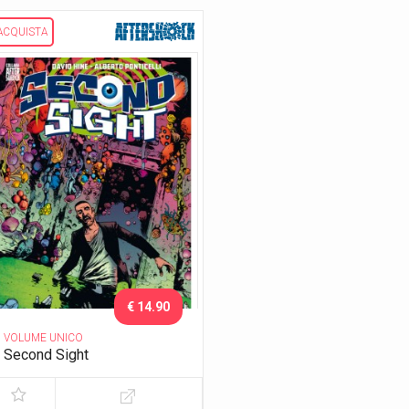
ACQUISTA
€ 14.90
VOLUME UNICO
Second Sight
I peccati degli uomini