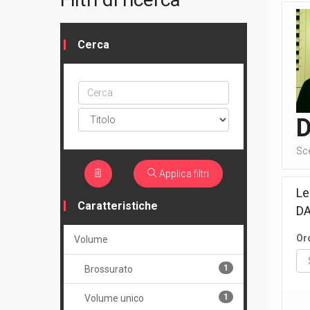
Cerca
Cerca
ptype
D
Sc
Applica filtri
Le
Caratteristiche
DA
Or
Volume
1
Brossurato
1
Volume unico