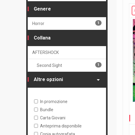
Genere
1
Horror
Collana
AFTERSHOCK
1
Second Sight
Altre opzioni
In promozione
Bundle
Carta Giovani
Anteprima disponibile
Copia autografata