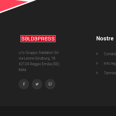
Nostre
c/o Gruppo Saldatori Srl
Condizi
via Leone Ginzburg, 18
Info leg
42124 Reggio Emilia (RE)
Italia
Termini 