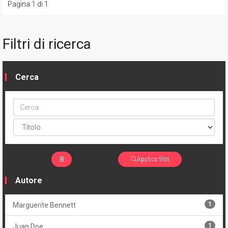
Pagina 1 di 1
Filtri di ricerca
Cerca
Cerca
ptype
Applica filtri
Autore
1
Marguerite Bennett
1
Juan Doe