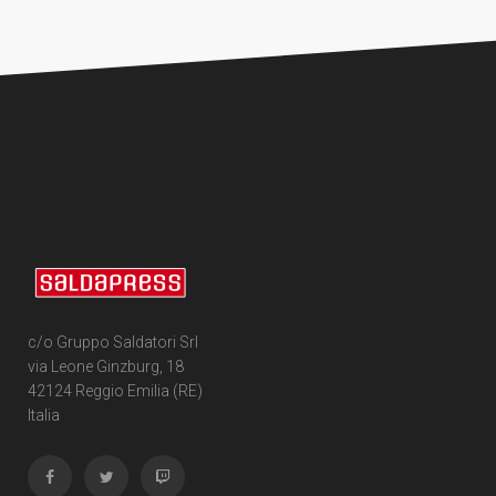
c/o Gruppo Saldatori Srl
via Leone Ginzburg, 18
42124 Reggio Emilia (RE)
Italia