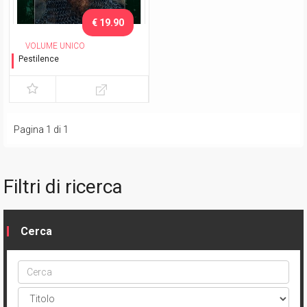
€ 19.90
VOLUME UNICO
Pestilence
Una storia di Satana
Pagina 1 di 1
Filtri di ricerca
Cerca
Cerca
ptype