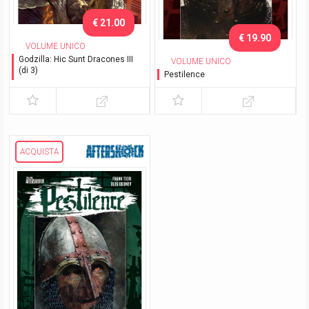
€ 21.00
€ 19.90
VOLUME UNICO
Godzilla: Hic Sunt Dracones III
VOLUME UNICO
(di 3)
Pestilence
Minaccia Aliena - Variant
con Slipcase
ACQUISTA