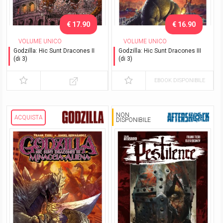
€ 17.90
€ 16.90
VOLUME UNICO
VOLUME UNICO
Godzilla: Hic Sunt Dracones II
Godzilla: Hic Sunt Dracones III
(di 3)
(di 3)
Figli dei giganti - Variant
Minaccia Aliena
EBOOK DISPONIBILE
NON
ACQUISTA
DISPONIBILE