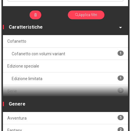
Applica filtri
Caratteristiche
Cofanetto
1
Cofanetto con volumi variant
Edizione speciale
1
Edizione limitata
5
Serie
Volume
Genere
3
Brossurato
5
Avventura
2
Brossurato variant
2
Fantasy