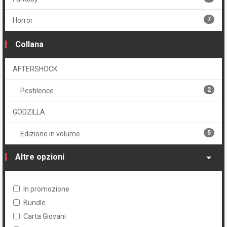
2
Cartonato
7
Horror
6
Volume unico
Collana
AFTERSHOCK
2
Pestilence
GODZILLA
5
Edizione in volume
Altre opzioni
In promozione
Bundle
Carta Giovani