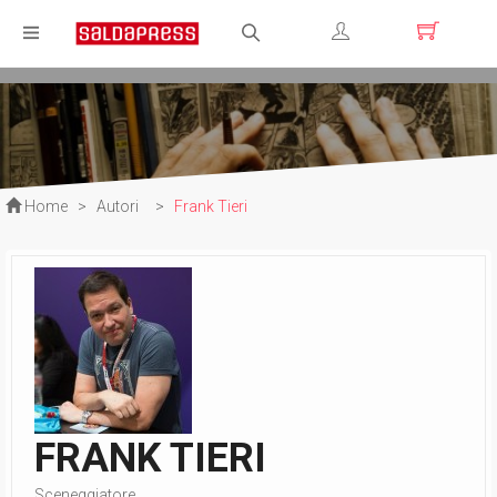
Registrati
Login
Home
>
Autori
>
Frank Tieri
FRANK TIERI
Sceneggiatore