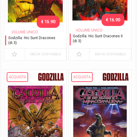
€ 16.90
€ 15.90
VOLUME UNICO
VOLUME UNICO
Godzilla: Hic Sunt Dracones II
Godzilla: Hic Sunt Dracones
(di 3)
(di 3)
Figli dei giganti
EBOOK DISPONIBILE
EBOOK DISPONIBILE
ACQUISTA
ACQUISTA