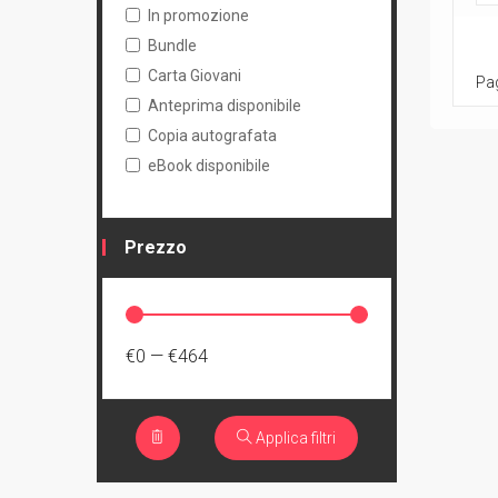
In promozione
Bundle
Carta Giovani
Pag
Anteprima disponibile
Copia autografata
eBook disponibile
Prezzo
€0
—
€464
Applica filtri