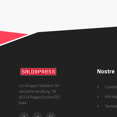
Nostre
c/o Gruppo Saldatori Srl
Condizi
via Leone Ginzburg, 18
Info leg
42124 Reggio Emilia (RE)
Italia
Termini 