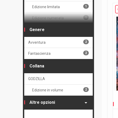
1
Edizione limitata
1
Edizione numerata
Volume
Genere
1
Brossurato
2
Avventura
1
Cartonato variant numerato
2
Fantascienza
2
Volume unico
Collana
GODZILLA
2
Edizione in volume
Altre opzioni