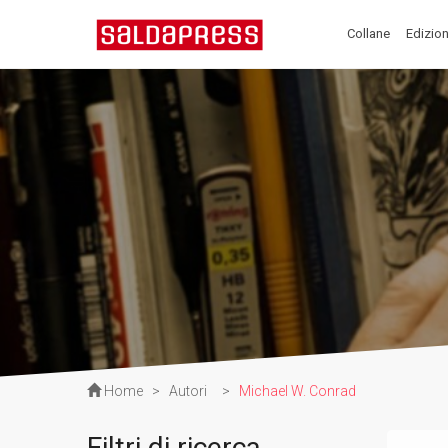
Collane
Edizion
Home
>
Autori
>
Michael W. Conrad
Filtri di ricerca