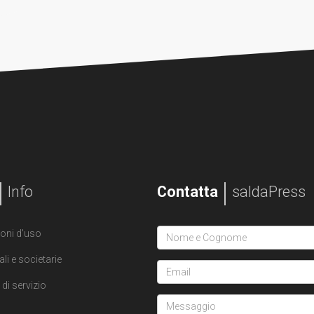
Info
Contatta
saldaPress
oni d'uso
ali e societarie
di servizio