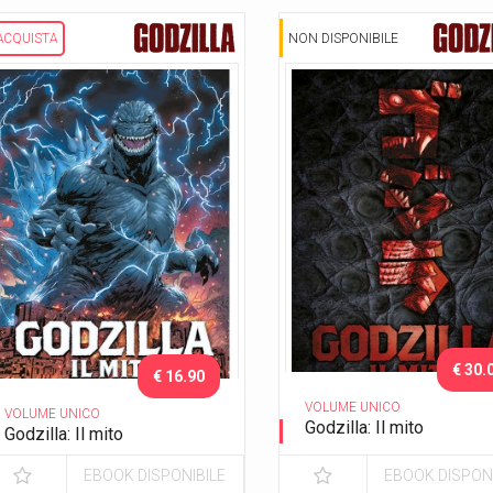
ACQUISTA
NON DISPONIBILE
€ 30.
€ 16.90
VOLUME UNICO
VOLUME UNICO
Godzilla: Il mito
Godzilla: Il mito
Variant Deluxe
EBOOK DISPONIBILE
EBOOK DISPONI