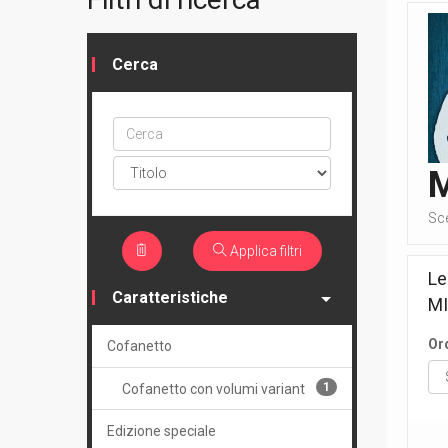
Cerca
Cerca
ptype
Sc
Applica filtri
Le
Caratteristiche
M
Or
Cofanetto
1
Cofanetto con volumi variant
Edizione speciale