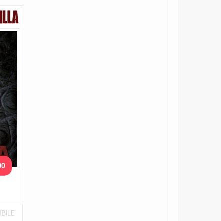
00
BILE