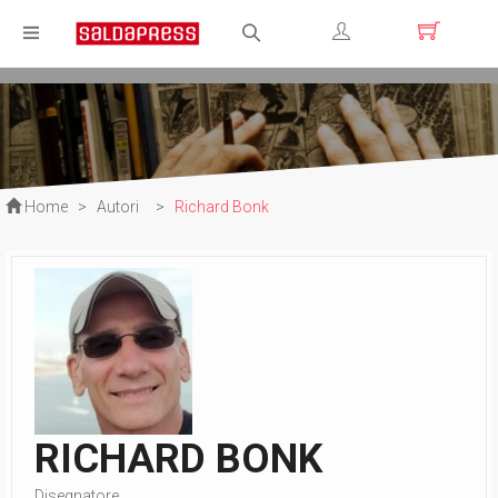
Registrati
Login
Home
>
Autori
>
Richard Bonk
RICHARD BONK
Disegnatore