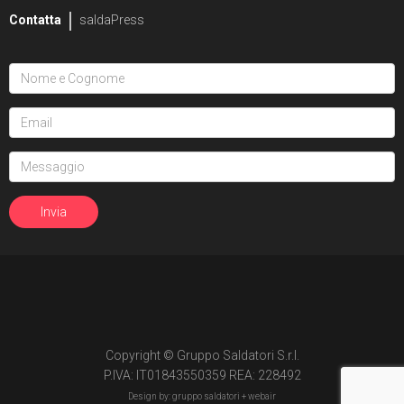
Contatta
saldaPress
Copyright © Gruppo Saldatori S.r.l.
P.IVA: IT01843550359 REA: 228492
Design by: gruppo saldatori +
webair