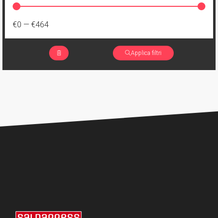
€0
—
€464
Applica filtri