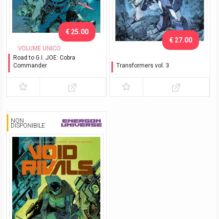
€ 25.00
€ 27.00
VOLUME UNICO
Road to G.I. JOE: Cobra
Commander
Transformers vol. 3
Variant Exclusive
La furia dei Combiner -
Variant Exclusive Nerd
Show Bologna 2026
NON
DISPONIBILE