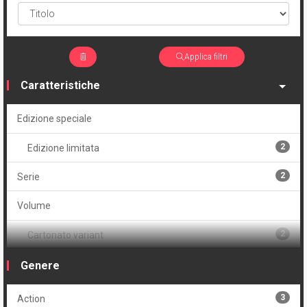
Applica filtri
Caratteristiche
Edizione speciale
2
Edizione limitata
2
Serie
Volume
2
Cartonato variant
1
Cartonato variant numerato
Genere
1
Volume unico
3
Action