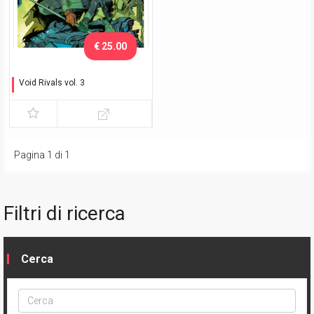
€ 25.00
Void Rivals vol. 3
La chiave di Vector Theta -
Variant Exclusive
Pagina 1 di 1
Filtri di ricerca
Cerca
Cerca
ptype