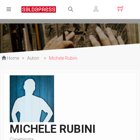
Registrati
Login
Home
>
Autori
>
Michele Rubini
MICHELE RUBINI
Copertinista