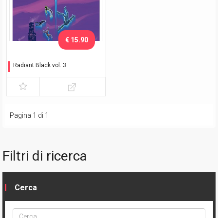
€ 15.90
Radiant Black vol. 3
La galleria dei nemici
Pagina 1 di 1
Filtri di ricerca
Cerca
Cerca
ptype