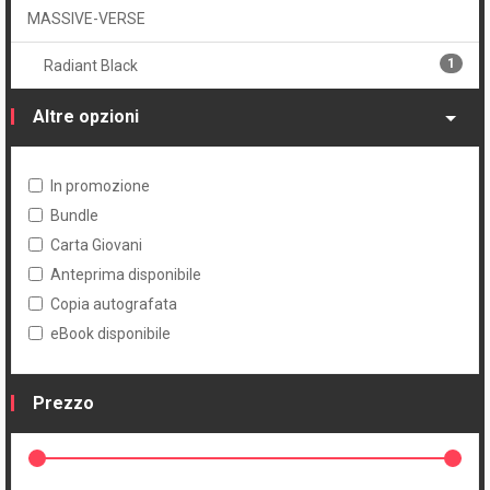
MASSIVE-VERSE
1
Radiant Black
Altre opzioni
In promozione
Bundle
Carta Giovani
Anteprima disponibile
Copia autografata
eBook disponibile
Prezzo