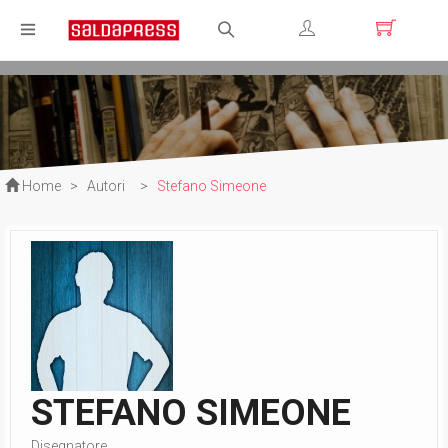
Registrati
Login
Home
>
Autori
>
Stefano Simeone
STEFANO SIMEONE
Disegnatore