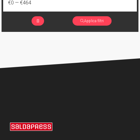
€0
—
€464
Applica filtri