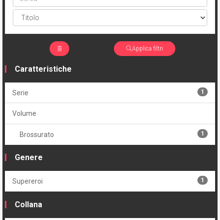
Applica filtri
Caratteristiche
1
Serie
Volume
1
Brossurato
Genere
1
Supereroi
Collana