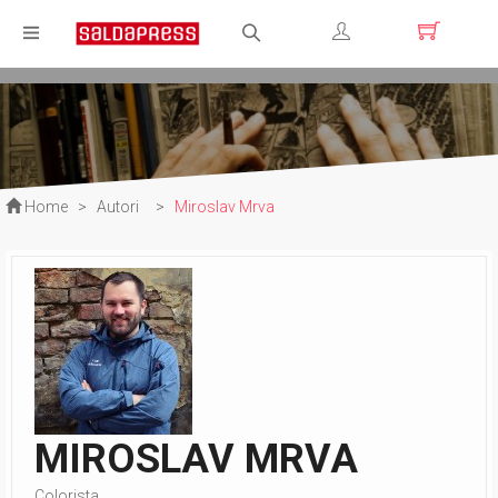
Registrati
Login
Home
>
Autori
>
Miroslav Mrva
MIROSLAV MRVA
Colorista