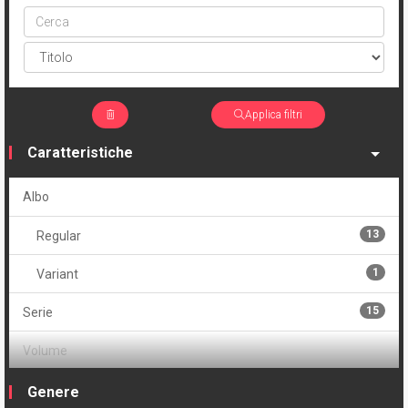
Cerca
ptype
Applica filtri
Caratteristiche
Albo
13
Regular
1
Variant
15
Serie
Volume
1
Brossurato
Genere