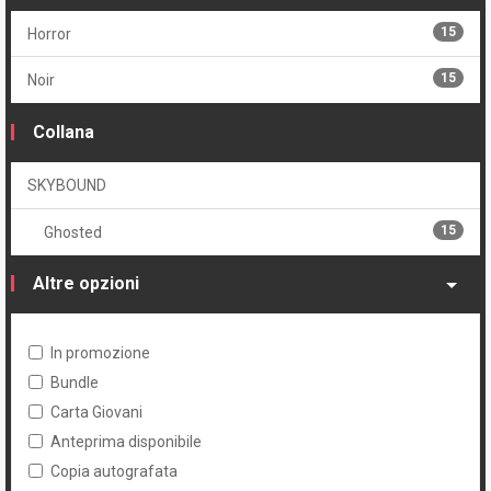
15
Horror
15
Noir
Collana
SKYBOUND
15
Ghosted
Altre opzioni
In promozione
Bundle
Carta Giovani
Anteprima disponibile
Copia autografata