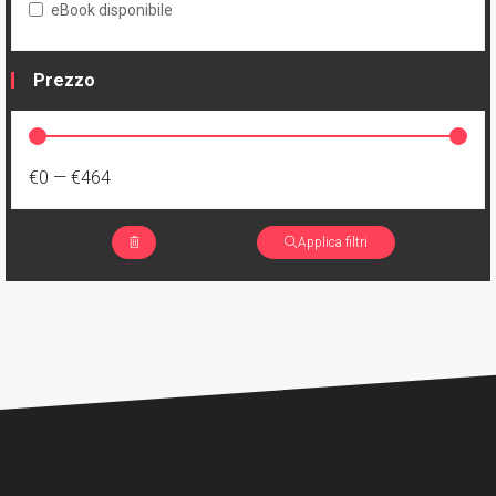
eBook disponibile
Prezzo
€0
—
€464
Applica filtri