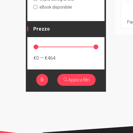
eBook disponibile
Pag
Prezzo
€0
—
€464
Applica filtri