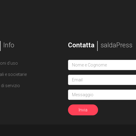
Info
Contatta
saldaPress
oni d'uso
ali e societarie
di servizio