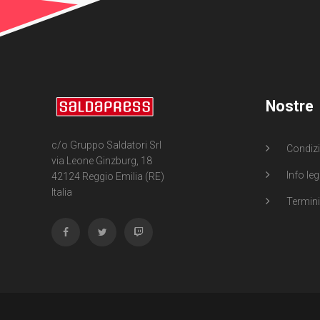
Nostre
c/o Gruppo Saldatori Srl
Condizi
via Leone Ginzburg, 18
Info leg
42124 Reggio Emilia (RE)
Italia
Termini 