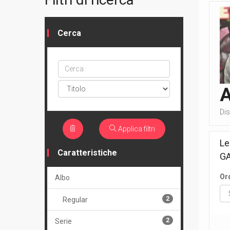
Cerca
Cerca
ptype
Di
Applica filtri
Le
Caratteristiche
G
Or
Albo
2
Regular
2
Serie