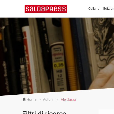
Collane
Edizion
Home
>
Autori
>
Ale Garza
Filtri di ricerca