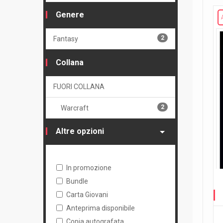
Genere
2
Fantasy
Collana
FUORI COLLANA
2
Warcraft
Altre opzioni
In promozione
Bundle
Carta Giovani
Anteprima disponibile
Copia autografata