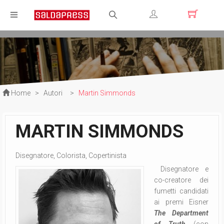
Registrati
Login
Home
>
Autori
>
Martin Simmonds
MARTIN SIMMONDS
Disegnatore, Colorista, Copertinista
Disegnatore e
co-creatore dei
fumetti candidati
ai premi Eisner
The Department