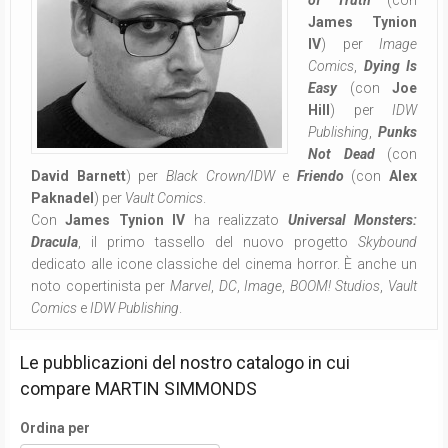
of Truth
(con
James Tynion
IV
) per
Image
Comics
,
Dying Is
Easy
(con
Joe
Hill
) per
IDW
Publishing
,
Punks
Not Dead
(con
David Barnett
) per
Black Crown/IDW
e
Friendo
(con
Alex
Paknadel
) per
Vault Comics
.
Con
James Tynion IV
ha realizzato
Universal Monsters:
Dracula
, il primo tassello del nuovo progetto
Skybound
dedicato alle icone classiche del cinema horror. È anche un
noto copertinista per
Marvel
,
DC
,
Image
,
BOOM! Studios
,
Vault
Comics
e
IDW Publishing
.
Le pubblicazioni del nostro catalogo in cui
compare
MARTIN SIMMONDS
Ordina per