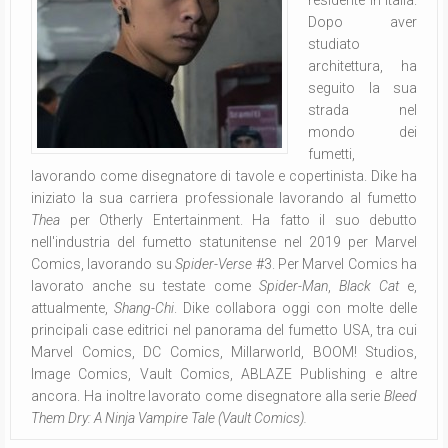
residente in Italia.
Dopo aver
studiato
architettura, ha
seguito la sua
strada nel
mondo dei
fumetti,
lavorando come disegnatore di tavole e copertinista. Dike ha
iniziato la sua carriera professionale lavorando al fumetto
Thea
per Otherly Entertainment. Ha fatto il suo debutto
nell'industria del fumetto statunitense nel 2019 per Marvel
Comics, lavorando su
Spider-Verse
#3. Per Marvel Comics ha
lavorato anche su testate come
Spider-Man
,
Black Cat
e,
attualmente,
Shang-Chi
. Dike collabora oggi con molte delle
principali case editrici nel panorama del fumetto USA, tra cui
Marvel Comics, DC Comics, Millarworld, BOOM! Studios,
Image Comics, Vault Comics, ABLAZE Publishing e altre
ancora. Ha inoltre lavorato come disegnatore alla serie
Bleed
Them Dry: A Ninja Vampire Tale (Vault Comics).