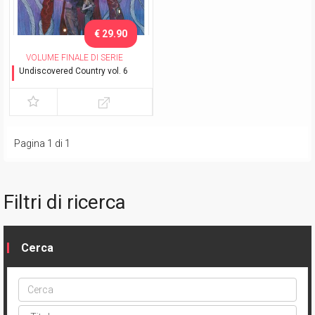
€ 29.90
VOLUME FINALE DI SERIE
Undiscovered Country vol. 6
Vittoria - Variant Exclusive
Pagina 1 di 1
Filtri di ricerca
Cerca
Cerca
ptype