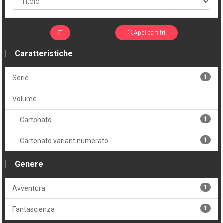
Applica filtri
Caratteristiche
1
Serie
Volume
1
Cartonato
1
Cartonato variant numerato
Genere
1
Avventura
1
Fantascienza