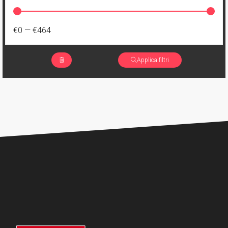
€0
—
€464
Applica filtri