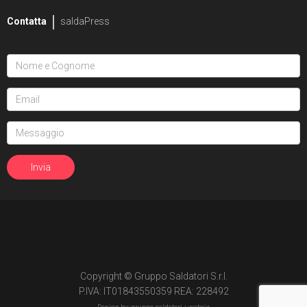
Contatta
saldaPress
Copyright © Gruppo Saldatori S.r.l.
P.IVA: IT01843550359 REA: 228492