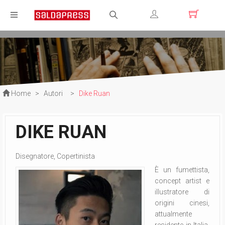
Registrati
Login
Home
>
Autori
>
Dike Ruan
DIKE RUAN
Disegnatore, Copertinista
È un fumettista,
concept artist e
illustratore di
origini cinesi,
attualmente