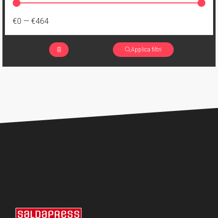
€0
—
€464
Applica filtri