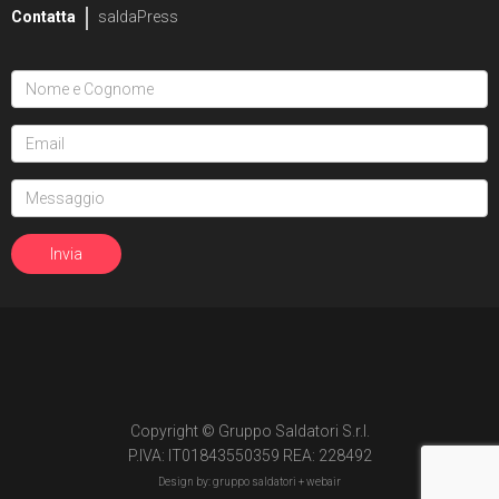
Contatta
saldaPress
Copyright © Gruppo Saldatori S.r.l.
P.IVA: IT01843550359 REA: 228492
Design by: gruppo saldatori +
webair