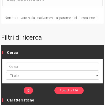
Non ho trovato nulla relativamente ai parametri di ricerca inseriti.
Filtri di ricerca
Cerca
Cerca
ptype
Applica filtri
Caratteristiche