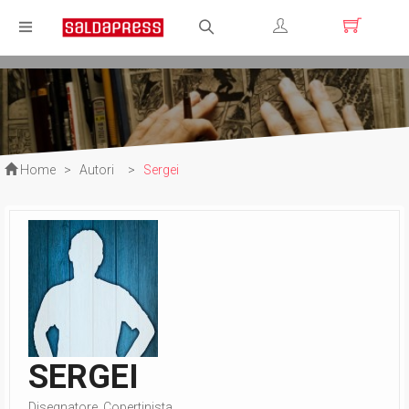
Registrati
Login
Home
>
Autori
>
Sergei
SERGEI
Disegnatore, Copertinista