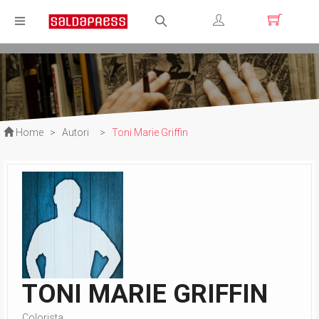
Registrati
Login
Home
>
Autori
>
Toni Marie Griffin
TONI MARIE GRIFFIN
Colorista