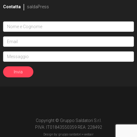
Contatta
saldaPress
Copyright © Gruppo Saldatori S.r.l.
P.IVA: IT01843550359 REA: 228492
Design by: gruppo saldatori +
webair