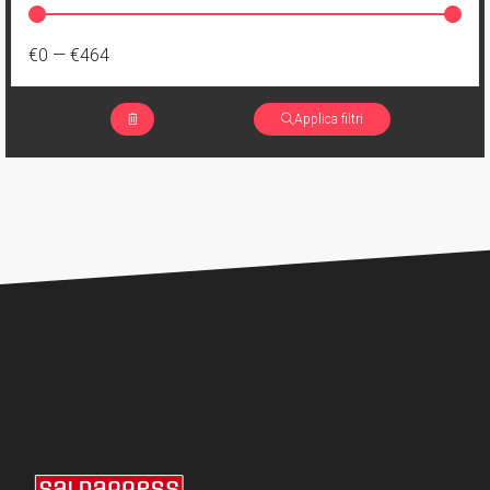
€0
—
€464
Applica filtri