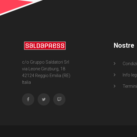
Nostre
c/o Gruppo Saldatori Srl
Condizi
via Leone Ginzburg, 18
Info leg
42124 Reggio Emilia (RE)
Italia
Termini 