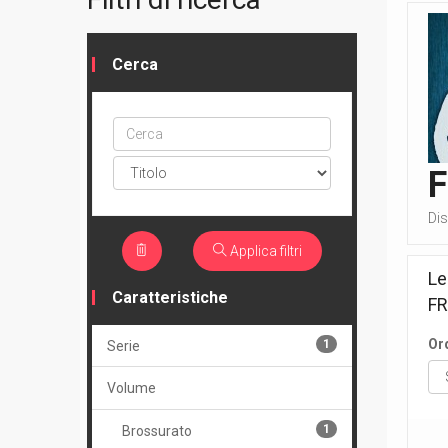
Cerca
Cerca
ptype
Di
Applica filtri
Le
Caratteristiche
F
Or
1
Serie
Volume
1
Brossurato