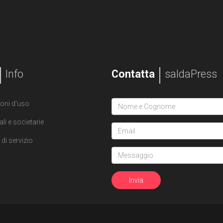
Info
Contatta
saldaPress
oni d'uso
ali e societarie
di servizio