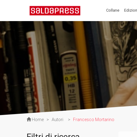
Collane
Edizion
Home
>
Autori
>
Francesco Mortarino
Filtri di ricerca