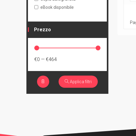
eBook disponibile
Pag
Prezzo
€0
—
€464
Applica filtri