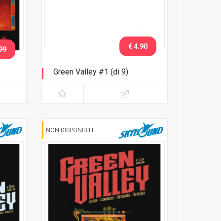
€ 4.90
99
Green Valley #1 (di 9)
Variant white cover
NON DISPONIBILE