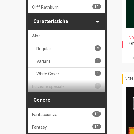
11
Cliff Rathburn
Caratteristiche
Albo
VO
Gr
9
Regular
Ed
1
Variant
1
White Cover
NON 
1
Edizione speciale
1
Edizione limitata
Genere
10
Serie
11
Fantascienza
Volume
11
Fantasy