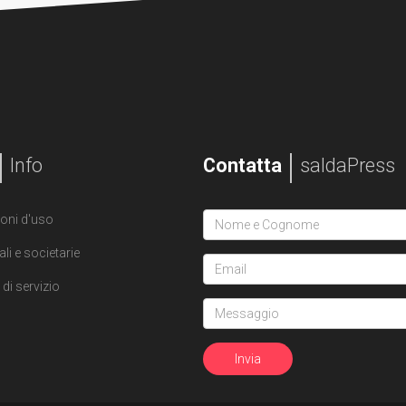
Info
Contatta
saldaPress
oni d'uso
ali e societarie
di servizio