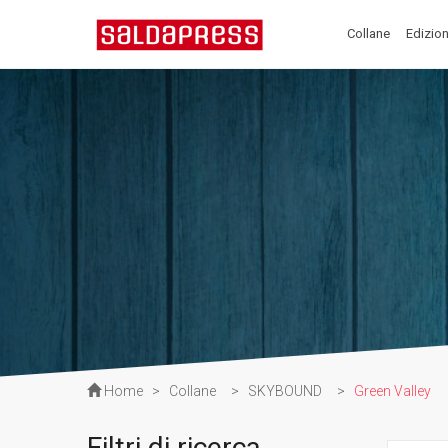
Collane
Edizion
Home
>
Collane
>
SKYBOUND
>
Green Valley
Filtri di ricerca