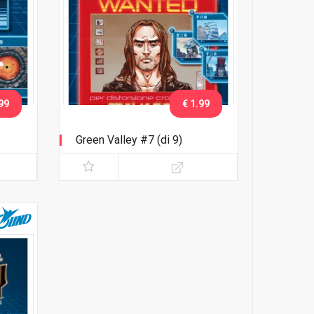
99
€ 1.99
Green Valley #7 (di 9)