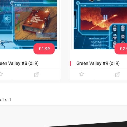
€ 1.99
€ 2.
een Valley #8 (di 9)
Green Valley #9 (di 9)
 1 di 1