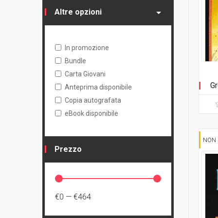
1
Cartonato oversized
Altre opzioni
1
Volume unico
In promozione
Bundle
Carta Giovani
Gr
Anteprima disponibile
Copia autografata
eBook disponibile
NON 
Prezzo
€0
—
€464