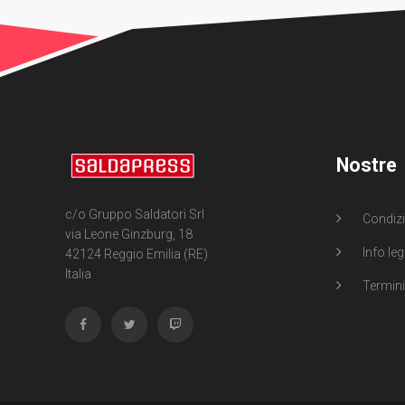
Nostre
c/o Gruppo Saldatori Srl
Condizi
via Leone Ginzburg, 18
Info leg
42124 Reggio Emilia (RE)
Italia
Termini 