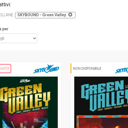
attivi:
OLLANE
:
SKYBOUND - Green Valley
a per
UISTA
NON DISPONIBILE