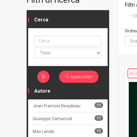
Filtri 
C
Cerca
Ordin
Cerca
ptype
ACQ
Applica filtri
Autore
11
Jean-Francois Beaulieau
11
Giuseppe Camuncoli
11
Max Landis