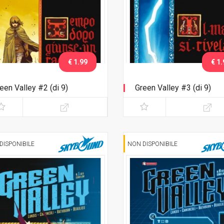
€ 1.99
€ 1.
een Valley #2 (di 9)
Green Valley #3 (di 9)
DISPONIBILE
NON DISPONIBILE