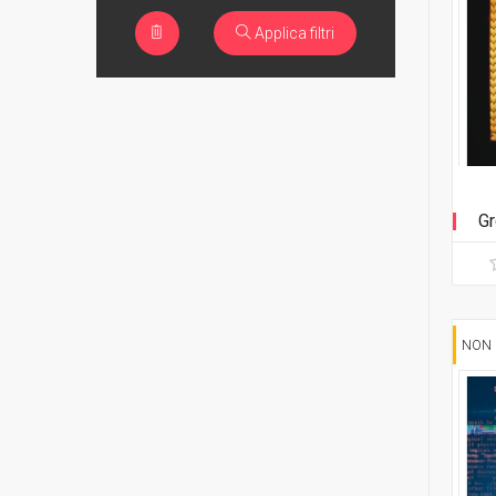
Applica filtri
Gr
NON 