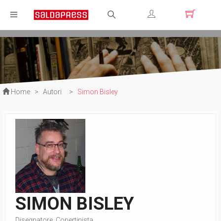
Registrati
Login
Home
>
Autori
>
Simon Bisley
SIMON BISLEY
Disegnatore, Copertinista