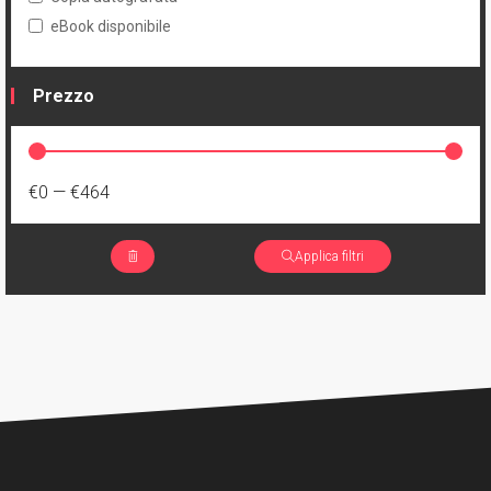
eBook disponibile
Prezzo
€0
—
€464
Applica filtri