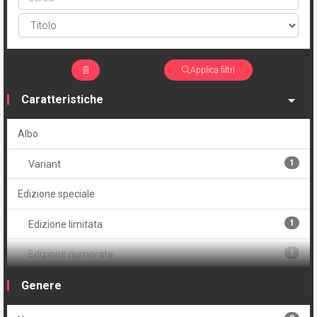
Applica filtri
Caratteristiche
Albo
1
Variant
Edizione speciale
1
Edizione limitata
1
Edizione numerata
1
Serie
Genere
Volume