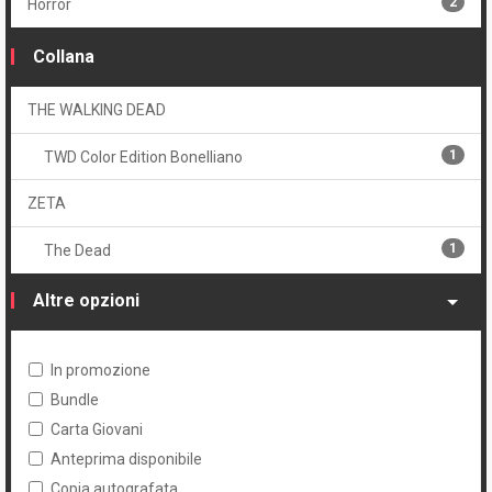
2
Horror
1
Brossurato
Collana
1
Volume unico
THE WALKING DEAD
1
TWD Color Edition Bonelliano
ZETA
1
The Dead
Altre opzioni
In promozione
Bundle
Carta Giovani
Anteprima disponibile
Copia autografata