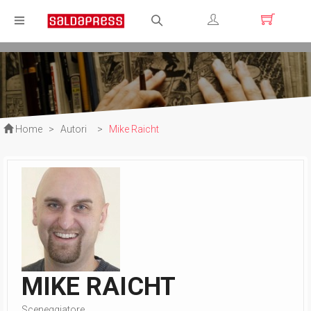
Registrati
Login
Home
>
Autori
>
Mike Raicht
MIKE RAICHT
Sceneggiatore