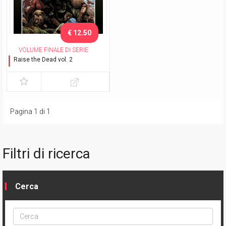
€ 12.50
VOLUME FINALE DI SERIE
Raise the Dead vol. 2
La terra dei vivi
Pagina 1 di 1
Filtri di ricerca
Cerca
Cerca
ptype