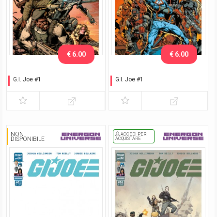
€ 6.00
€ 6.00
G.I. Joe #1
G.I. Joe #1
Choose your side - Team
Choose your side - Team
Joe
Cobra
NON
ACCEDI PER
DISPONIBILE
ACQUISTARE