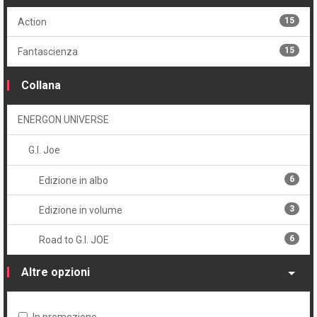
Volume
15
Action
3
Cartonato
15
Fantascienza
2
Cartonato variant
Collana
2
Volume unico
ENERGON UNIVERSE
G.I. Joe
6
Edizione in albo
3
Edizione in volume
6
Road to G.I. JOE
Altre opzioni