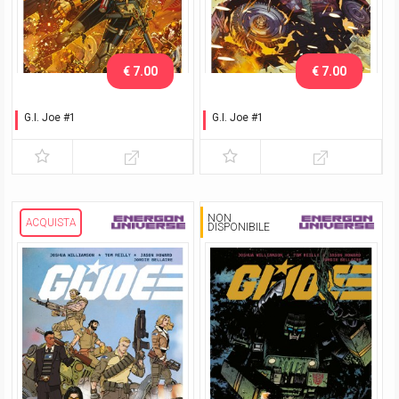
€ 7.00
€ 7.00
G.I. Joe #1
G.I. Joe #1
Esclusiva Romics 2025
Napoli Comicon 2026
NON
ACQUISTA
DISPONIBILE