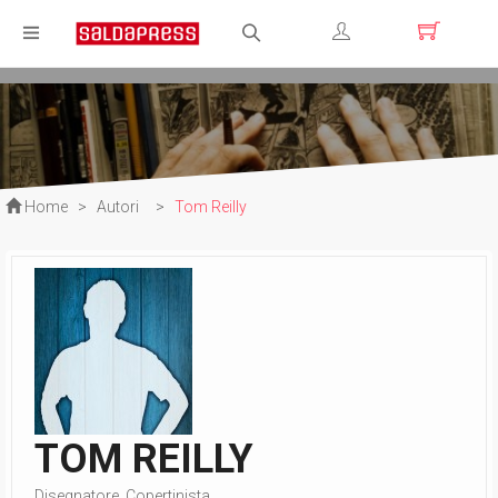
Registrati
Login
Home
>
Autori
>
Tom Reilly
TOM REILLY
Disegnatore, Copertinista