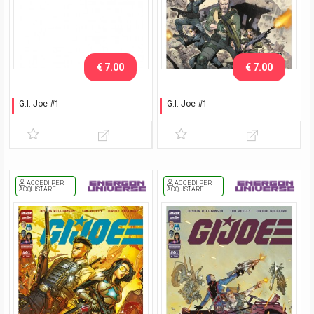
€ 7.00
€ 7.00
G.I. Joe #1
G.I. Joe #1
White Cover
Esclusiva Nerd Show
Modena 2025
ACCEDI PER
ACCEDI PER
ACQUISTARE
ACQUISTARE