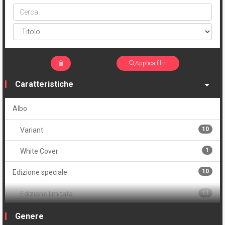
Cerca
ptype
Applica filtri
Caratteristiche
Albo
10
Variant
1
White Cover
10
Edizione speciale
11
Edizione limitata
13
Serie
Genere