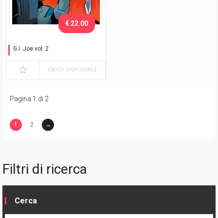
€ 22.00
G.I. Joe vol. 2
La vendetta di Bludd
EBOOK DISPONIBILE
Pagina 1 di 2
1
2
→
(current)
Filtri di ricerca
Cerca